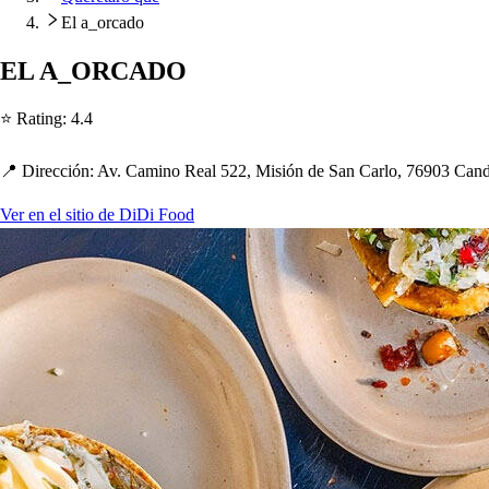
El a_orcado
EL A_ORCADO
⭐ Ra
t
ing
:
4.4
📍 Dirección
:
Av. Camino Real 522, Mi
s
ión de San Carlo, 76903 Cand
Ver en el sitio de DiDi Food