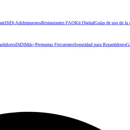
ate
DiDi Ads
Impuestos
Restaurantes FAQ
Kit Digital
Guías de uso de la
artidores
DiDiMás+
Preguntas Frecuentes
Seguridad para Repartidores
G