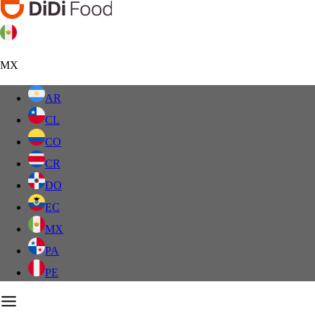
MX
AR
CL
CO
CR
DO
EC
MX
PA
PE