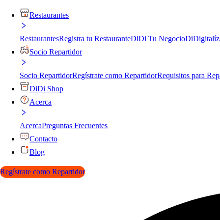
Restaurantes
Restaurantes
Registra tu Restaurante
DiDi Tu Negocio
DiDigitalíz
Socio Repartidor
Socio Repartidor
Regístrate como Repartidor
Requisitos para Rep
DiDi Shop
Acerca
Acerca
Preguntas Frecuentes
Contacto
Blog
Regístrate como Repartidor