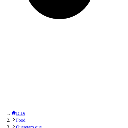
DiDi
Food
Queretaro que