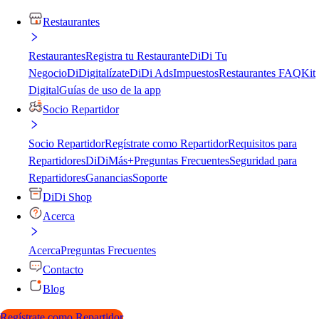
Restaurantes
Restaurantes
Registra tu Restaurante
DiDi Tu
Negocio
DiDigitalízate
DiDi Ads
Impuestos
Restaurantes FAQ
Kit
Digital
Guías de uso de la app
Socio Repartidor
Socio Repartidor
Regístrate como Repartidor
Requisitos para
Repartidores
DiDiMás+
Preguntas Frecuentes
Seguridad para
Repartidores
Ganancias
Soporte
DiDi Shop
Acerca
Acerca
Preguntas Frecuentes
Contacto
Blog
Regístrate como Repartidor