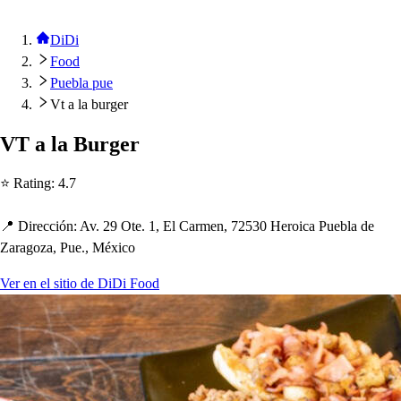
DiDi
Food
Puebla pue
Vt a la burger
VT a la Burger
⭐ Ra
t
ing
:
4.7
📍 Dirección
:
Av. 29 O
t
e. 1, El Carmen, 72530 Heroica Puebla de
Zaragoza, Pue., México
Ver en el sitio de DiDi Food