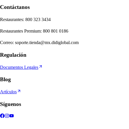
Contáctanos
Re
s
t
auran
t
e
s
:
800 323 3434
Re
s
t
auran
t
e
s
Premium
:
800 801 0186
Correo
:
soporte.tienda@mx.didiglobal.com
Regulación
Documentos Legales
Blog
Artículos
Síguenos