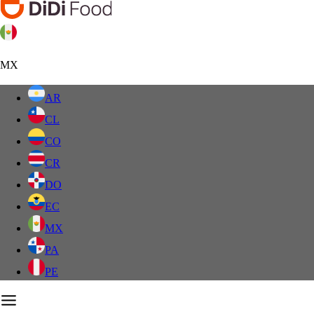
MX
AR
CL
CO
CR
DO
EC
MX
PA
PE