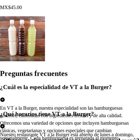
MX$45.00
Pregun
t
a
s
frecuen
t
e
s
¿Cuál es la especialidad de VT a la Burger?
En VT a la Burger, nuestra especialidad son las hamburguesas
¿Qué horarios tiene VT a la Burger?
gourmet, elaboradas con ingredientes frescos y de alta calidad.
Ofrecemos una variedad de opciones que incluyen hamburguesas
clásicas, vegetarianas y opciones especiales que cambian
Nuestro restaurante VT a la Burger está abierto de lunes a domingo,
semanalmente. Cada hamburguesa es preparada al momento,