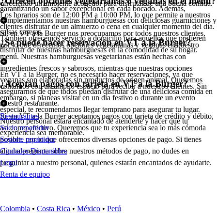
¿Ofrecen opciones vegetarianas o veganas en el menú?
ofreciendo un ambiente acogedor para disfrutar de una buena comida.
garantizando un sabor excepcional en cada bocado. Además,
Los horarios son de 12:00 PM a 10:00 PM, lo que permite a nuestros
complementamos nuestras hamburguesas con deliciosas guarniciones y
clientes disfrutar de un almuerzo o cena en cualquier momento del día.
salsas caseras.
Sí, en VT a la Burger nos preocupamos por todos nuestros clientes,
También ofrecemos servicio a domicilio para aquellos que prefieren
¿Se puede hacer reservación en VT a la Burger?
por lo que ofrecemos opciones vegetarianas y veganas en nuestro
disfrutar de nuestras hamburguesas en la comodidad de su hogar.
menú. Nuestras hamburguesas vegetarianas están hechas con
ingredientes frescos y sabrosos, mientras que nuestras opciones
En VT a la Burger, no es necesario hacer reservaciones, ya que
veganas son elaboradas sin productos de origen animal. Queremos
¿Aceptan pagos con tarjeta en VT a la Burger?
contamos con un amplio espacio para recibir a nuestros clientes. Sin
asegurarnos de que todos puedan disfrutar de una deliciosa comida en
embargo, si planeas visitar en un día festivo o durante un evento
nuestro restaurante.
especial, te recomendamos llegar temprano para asegurar tu lugar.
Sí, en VT a la Burger aceptamos pagos con tarjeta de crédito y débito,
Restaurantes
Nuestro personal estará encantado de atenderte y hacer que tu
así como efectivo. Queremos que tu experiencia sea lo más cómoda
Socio repartidor
experiencia sea memorable.
posible, por lo que ofrecemos diversas opciones de pago. Si tienes
Soporte repartidor
alguna pregunta sobre nuestros métodos de pago, no dudes en
Ciudades Disponibles
preguntar a nuestro personal, quienes estarán encantados de ayudarte.
Legal
Renta de equipo
Colombia
•
Costa Rica
•
México
•
Perú