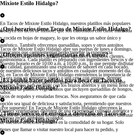
Mixiote Estilo Hidalgo?
En Tacos de Mixiote Estilo Hidalgo, nuestros platillos más populares
¿Qué horarios tiene Tacos de Mixiote Estilo Hidalgo?
incluyen los tacos de mixiote, que son elaborados con carne marinada
y cocida en hojas de maguey, lo que les otorga un sabor único y
auténtico. También ofrecemos quesadillas, sopes y otros antojitos
Tacos de Mixiote Estilo Hidalgo abre sus puertas de lunes a domingo,
mexicanos que complementan perfectamente la experiencia
¿Ofrecen opciones vegetarianas en el menú?
ofreciendo un servicio continuo para satisfacer a nuestros clientes.
gastronómica. Cada platillo es preparado con ingredientes frescos y de
Nuestro horario es de 10:00 a.m. a 10:00 p.m., lo que permite disfrutar
alta calidad, garantizando una explosión de sabores en cada bocado.
de nuestros deliciosos tacos y antojitos en cualquier momento del día.
Sí, en Tacos de Mixiote Estilo Hidalgo entendemos la importancia de
Ya sea para un almuerzo rápido o una cena con amigos, siempre
¿Es posible hacer pedidos para llevar en Tacos de
ofrecer opciones para todos los gustos. Por eso, contamos con una
estamos listos para recibirte con los brazos abiertos y un menú lleno de
Mixiote Estilo Hidalgo?
variedad de platillos vegetarianos que incluyen quesadillas de hongos,
sabor.
tacos de nopales y ensaladas frescas. Nos aseguramos de que cada
opción sea igual de deliciosa y satisfactoria, permitiendo que nuestros
¡Por supuesto! En Tacos de Mixiote Estilo Hidalgo ofrecemos la
clientes vegetarianos disfruten de una experiencia culinaria auténtica y
¿Tienen servicio de entrega a domicilio en Tacos de
opción de pedidos para llevar, permitiendo a nuestros clientes disfrutar
sabrosa en un ambiente acogedor.
Mixiote Estilo Hidalgo?
de nuestros deliciosos platillos en la comodidad de su hogar. Solo
tienes que llamar o visitar nuestro local para hacer tu pedido, y