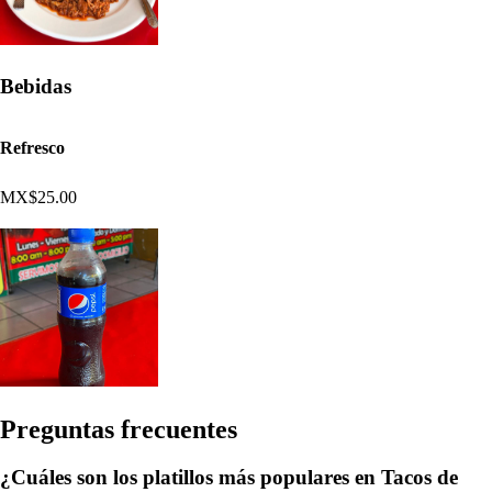
Bebidas
Refresco
MX$25.00
Pregun
t
a
s
frecuen
t
e
s
¿Cuáles son los platillos más populares en Tacos de