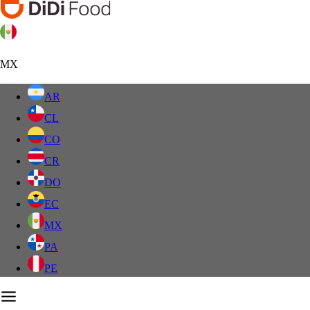
MX
AR
CL
CO
CR
DO
EC
MX
PA
PE