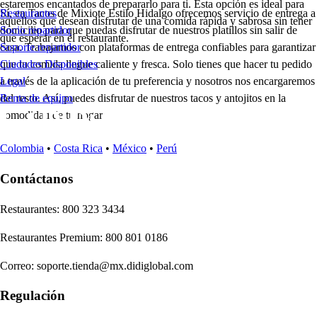
estaremos encantados de prepararlo para ti. Esta opción es ideal para
Sí, en Tacos de Mixiote Estilo Hidalgo ofrecemos servicio de entrega a
Restaurantes
aquellos que desean disfrutar de una comida rápida y sabrosa sin tener
domicilio para que puedas disfrutar de nuestros platillos sin salir de
Socio repartidor
que esperar en el restaurante.
casa. Trabajamos con plataformas de entrega confiables para garantizar
Soporte repartidor
que tu comida llegue caliente y fresca. Solo tienes que hacer tu pedido
Ciudades Disponibles
a través de la aplicación de tu preferencia y nosotros nos encargaremos
Legal
del resto. Así, puedes disfrutar de nuestros tacos y antojitos en la
Renta de equipo
comodidad de tu hogar.
Colombia
•
Costa Rica
•
México
•
Perú
Contáctanos
Re
s
t
auran
t
e
s
:
800 323 3434
Re
s
t
auran
t
e
s
Premium
:
800 801 0186
Correo
:
soporte.tienda@mx.didiglobal.com
Regulación