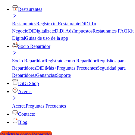
Restaurantes
Restaurantes
Registra tu Restaurante
DiDi Tu
Negocio
DiDigitalízate
DiDi Ads
Impuestos
Restaurantes FAQ
Kit
Digital
Guías de uso de la app
Socio Repartidor
Socio Repartidor
Regístrate como Repartidor
Requisitos para
Repartidores
DiDiMás+
Preguntas Frecuentes
Seguridad para
Repartidores
Ganancias
Soporte
DiDi Shop
Acerca
Acerca
Preguntas Frecuentes
Contacto
Blog
Regístrate como Repartidor