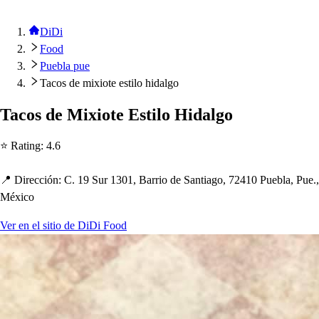
DiDi
Food
Puebla pue
Tacos de mixiote estilo hidalgo
Taco
s
de Mixio
t
e E
s
t
ilo Hidalgo
⭐ Ra
t
ing
:
4.6
📍 Dirección
:
C. 19 Sur 1301, Barrio de San
t
iago, 72410 Puebla, Pue.,
México
Ver en el sitio de DiDi Food