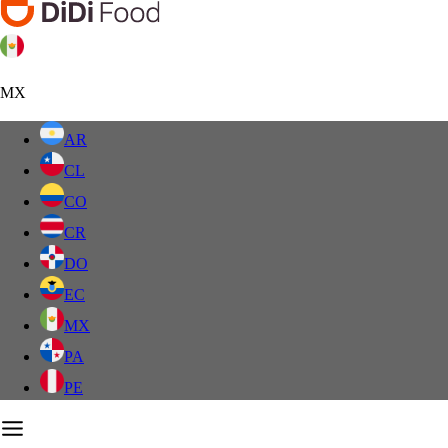
MX
AR
CL
CO
CR
DO
EC
MX
PA
PE