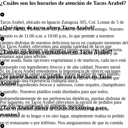
¿Cuáles son los horarios de atención de Tacos Arabel?
Tacos Arabel, ubicado en Ignacio Zaragoza 305, Col. Lomas de 5 de
¿Qué tipos de tacos ofrece Tacos Arabel?
Mayo, Puebla, Puebla, abre sus puertas de lunes a domingo. Nuestro
horario es de 11:00 a.m. a 10:00 p.m., lo que permite a nuestros
clientes disfrutar de nuestros deliciosos tacos en cualquier momento del
En Tacos Arabel, ofrecemos una amplia variedad de tacos que
día. Ya sea que busques un almuerzo rápido o una cena satisfactoria,
¿Tienen opciones vegetarianas en Tacos Arabel?
satisfacen todos los gustos. Desde los clásicos tacos al pastor y de
estamos aquí para servirte.
carne asada, hasta opciones vegetarianas y de mariscos, cada taco está
preparado con ingredientes frescos y de alta calidad. Nuestro menú
Sí, en Tacos Arabel entendemos la importancia de ofrecer opciones
también incluye salsas caseras que realzan el sabor de cada platillo,
¿Se puede hacer un pedido para llevar en Tacos
para todos. Contamos con una selección de tacos vegetarianos que
asegurando una experiencia culinaria única.
Arabel?
incluyen ingredientes frescos y sabrosos, como nopales, champiñones
y quesillo. Nuestros platillos están diseñados para que todos,
independientemente de sus preferencias dietéticas, puedan disfrutar de
Por supuesto, en Tacos Arabel ofrecemos la opción de pedidos para
una deliciosa comida en un ambiente acogedor.
¿Tacos Arabel ofrece servicio de catering para
llevar. Si prefieres disfrutar de nuestros deliciosos tacos en la
eventos?
comodidad de tu hogar o en otro lugar, simplemente realiza tu pedido
en el restaurante o por teléfono. Nos aseguraremos de que tu comida