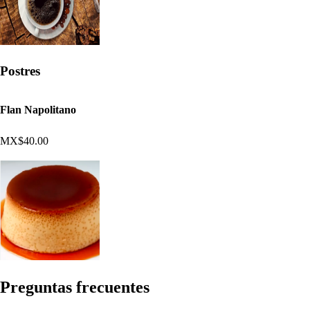
Postres
Flan Napolitano
MX$40.00
Pregun
t
a
s
frecuen
t
e
s