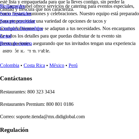
esté lista y empaquetada para que la lleves contigo, sin perder la
Sí, Tacos Arabel ofrece servicios de catering para eventos especiales,
Restaurantes
calidad y frescura que nos caracteriza.
como fiestas, reuniones y celebraciones. Nuestro equipo está preparado
Socio repartidor
para proporcionar una variedad de opciones de tacos y
Soporte repartidor
acompañamientos que se adaptan a tus necesidades. Nos encargamos
Ciudades Disponibles
de todos los detalles para que puedas disfrutar de tu evento sin
Legal
preocupaciones, asegurando que tus invitados tengan una experiencia
Renta de equipo
gastronómica memorable.
Colombia
•
Costa Rica
•
México
•
Perú
Contáctanos
Re
s
t
auran
t
e
s
:
800 323 3434
Re
s
t
auran
t
e
s
Premium
:
800 801 0186
Correo
:
soporte.tienda@mx.didiglobal.com
Regulación