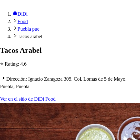
DiDi
Food
Puebla pue
Tacos arabel
Taco
s
Arabel
⭐ Ra
t
ing
:
4.6
📍 Dirección
:
Ignacio Zaragoza 305, Col. Loma
s
de 5 de Mayo,
Puebla, Puebla.
Ver en el sitio de DiDi Food