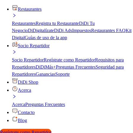
Restaurantes
Restaurantes
Registra tu Restaurante
DiDi Tu
Negocio
DiDigitalízate
DiDi Ads
Impuestos
Restaurantes FAQ
Kit
Digital
Guías de uso de la app
Socio Repartidor
Socio Repartidor
Regístrate como Repartidor
Requisitos para
Repartidores
DiDiMás+
Preguntas Frecuentes
Seguridad para
Repartidores
Ganancias
Soporte
DiDi Shop
Acerca
Acerca
Preguntas Frecuentes
Contacto
Blog
Regístrate como Repartidor