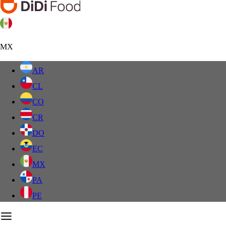
MX
AR
CL
CO
CR
DO
EC
MX
PA
PE