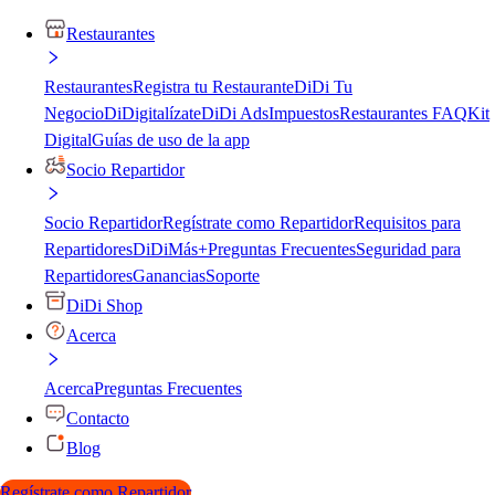
Restaurantes
Restaurantes
Registra tu Restaurante
DiDi Tu
Negocio
DiDigitalízate
DiDi Ads
Impuestos
Restaurantes FAQ
Kit
Digital
Guías de uso de la app
Socio Repartidor
Socio Repartidor
Regístrate como Repartidor
Requisitos para
Repartidores
DiDiMás+
Preguntas Frecuentes
Seguridad para
Repartidores
Ganancias
Soporte
DiDi Shop
Acerca
Acerca
Preguntas Frecuentes
Contacto
Blog
Regístrate como Repartidor