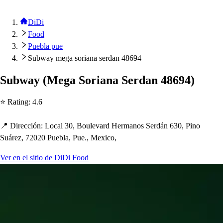
DiDi
Food
Puebla pue
Subway mega soriana serdan 48694
Subway
(
Mega Soriana Serdan 48694
)
⭐ Ra
t
ing
:
4.6
📍 Dirección
:
Local 30, Boulevard Hermano
s
Serdán 630, Pino
Suárez, 72020 Puebla, Pue., Mexico,
Ver en el sitio de DiDi Food