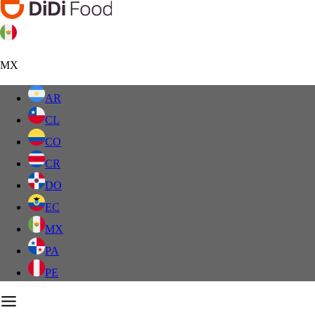
MX
AR
CL
CO
CR
DO
EC
MX
PA
PE