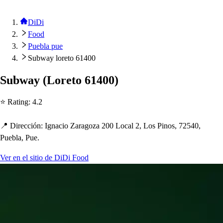
DiDi
Food
Puebla pue
Subway loreto 61400
Subway
(
Lore
t
o 61400
)
⭐ Ra
t
ing
:
4.2
📍 Dirección
:
Ignacio Zaragoza 200 Local 2, Lo
s
Pino
s
, 72540,
Puebla, Pue.
Ver en el sitio de DiDi Food