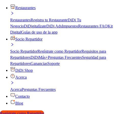
Restaurantes
Restaurantes
Registra tu Restaurante
DiDi Tu
Negocio
DiDigitalízate
DiDi Ads
Impuestos
Restaurantes FAQ
Kit
Digital
Guías de uso de la app
Socio Repartidor
Socio Repartidor
Regístrate como Repartidor
Requisitos para
Repartidores
DiDiMás+
Preguntas Frecuentes
Seguridad para
Repartidores
Ganancias
Soporte
DiDi Shop
Acerca
Acerca
Preguntas Frecuentes
Contacto
Blog
Regístrate como Repartidor