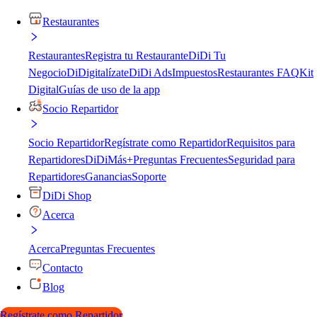
Restaurantes
Restaurantes
Registra tu Restaurante
DiDi Tu
Negocio
DiDigitalízate
DiDi Ads
Impuestos
Restaurantes FAQ
Kit
Digital
Guías de uso de la app
Socio Repartidor
Socio Repartidor
Regístrate como Repartidor
Requisitos para
Repartidores
DiDiMás+
Preguntas Frecuentes
Seguridad para
Repartidores
Ganancias
Soporte
DiDi Shop
Acerca
Acerca
Preguntas Frecuentes
Contacto
Blog
Regístrate como Repartidor