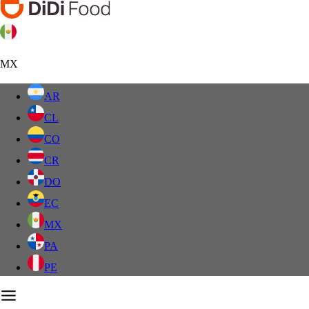
MX
AR
CL
CO
CR
DO
EC
MX
PA
PE