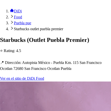
DiDi
Food
Puebla pue
Starbucks outlet puebla premier
S
t
arbuck
s
(
Ou
t
le
t
Puebla Premier
)
⭐ Ra
t
ing
:
4.5
📍 Dirección
:
Au
t
o
p
i
s
t
a México - Puebla Km. 115 San Franci
s
co
Oco
t
lan 72680 San Franci
s
co Oco
t
lan Puebla
Ver en el sitio de DiDi Food