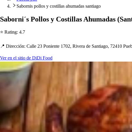
Sabornis pollos y costillas ahumadas santiago
Saborni´
s
Pollo
s
y Co
s
t
illa
s
A
h
umada
s
(
San
⭐ Ra
t
ing
:
4.7
📍 Dirección
:
Calle 23 Ponien
t
e 1702, Rivera de San
t
iago, 72410 Pueb
Ver en el sitio de DiDi Food