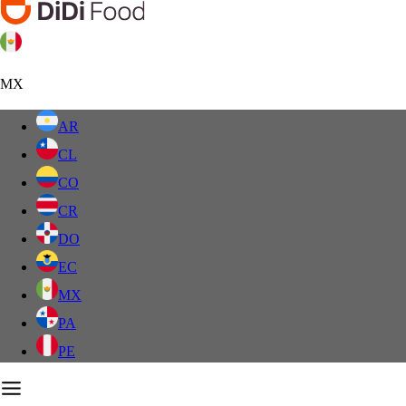
MX
AR
CL
CO
CR
DO
EC
MX
PA
PE