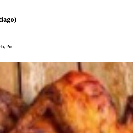
t
iago
)
la, Pue.