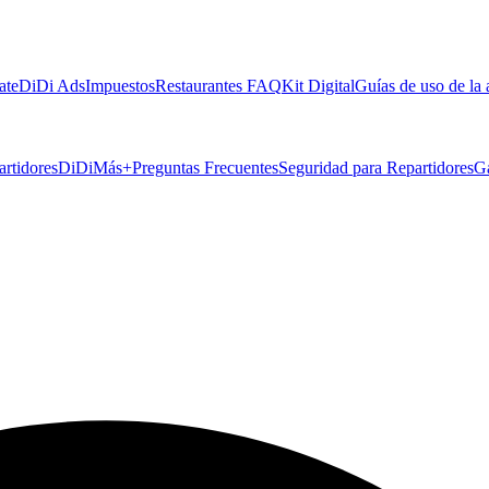
ate
DiDi Ads
Impuestos
Restaurantes FAQ
Kit Digital
Guías de uso de la
artidores
DiDiMás+
Preguntas Frecuentes
Seguridad para Repartidores
G