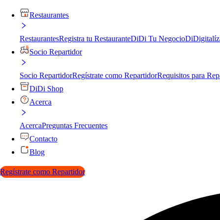
Restaurantes
Restaurantes
Registra tu Restaurante
DiDi Tu Negocio
DiDigitalíz
Socio Repartidor
Socio Repartidor
Regístrate como Repartidor
Requisitos para Rep
DiDi Shop
Acerca
Acerca
Preguntas Frecuentes
Contacto
Blog
Regístrate como Repartidor