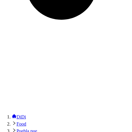
DiDi
Food
Puebla pue