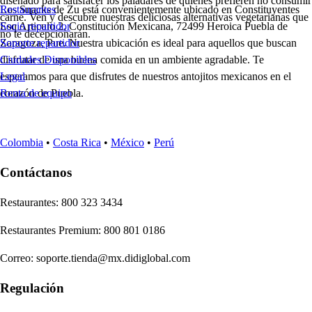
diseñado para satisfacer los paladares de quienes prefieren no consumir
Los Snacks de Zu está convenientemente ubicado en Constituyentes
Restaurantes
carne. Ven y descubre nuestras deliciosas alternativas vegetarianas que
Esq Articulo 2, Constitución Mexicana, 72499 Heroica Puebla de
Socio repartidor
no te decepcionarán.
Zaragoza, Pue. Nuestra ubicación es ideal para aquellos que buscan
Soporte repartidor
disfrutar de una buena comida en un ambiente agradable. Te
Ciudades Disponibles
esperamos para que disfrutes de nuestros antojitos mexicanos en el
Legal
corazón de Puebla.
Renta de equipo
Colombia
•
Costa Rica
•
México
•
Perú
Contáctanos
Re
s
t
auran
t
e
s
:
800 323 3434
Re
s
t
auran
t
e
s
Premium
:
800 801 0186
Correo
:
soporte.tienda@mx.didiglobal.com
Regulación