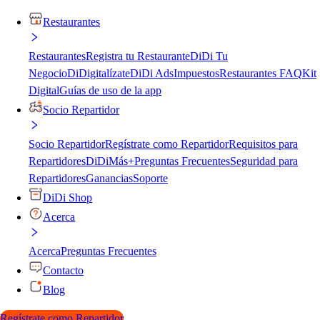
Restaurantes
Restaurantes
Registra tu Restaurante
DiDi Tu
Negocio
DiDigitalízate
DiDi Ads
Impuestos
Restaurantes FAQ
Kit
Digital
Guías de uso de la app
Socio Repartidor
Socio Repartidor
Regístrate como Repartidor
Requisitos para
Repartidores
DiDiMás+
Preguntas Frecuentes
Seguridad para
Repartidores
Ganancias
Soporte
DiDi Shop
Acerca
Acerca
Preguntas Frecuentes
Contacto
Blog
Regístrate como Repartidor