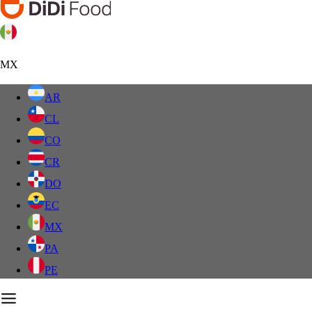
MX
AR
CL
CO
CR
DO
EC
MX
PA
PE