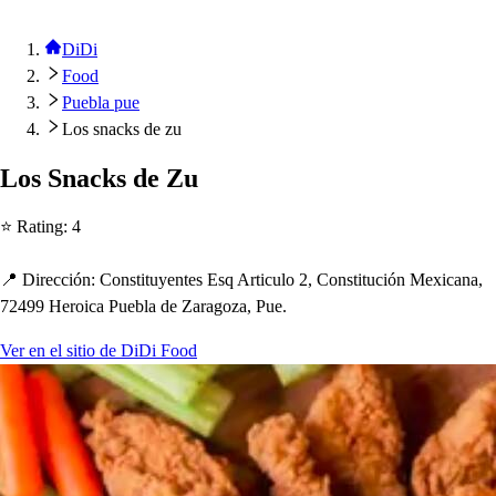
DiDi
Food
Puebla pue
Los snacks de zu
Lo
s
Snack
s
de Zu
⭐ Ra
t
ing
:
4
📍 Dirección
:
Con
s
t
i
t
uyen
t
e
s
E
s
q Ar
t
iculo 2, Con
s
t
i
t
ución Mexicana,
72499 Heroica Puebla de Zaragoza, Pue.
Ver en el sitio de DiDi Food