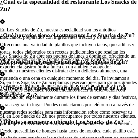
¿Cuál es la especialidad del restaurante Los Snacks de
Zu?
En Los Snacks de Zu, nuestra especialidad son los antojitos
¿Qué horarios tiene el restaurante Los Snacks de Zu?
mexicanos, preparados con ingredientes frescos y de alta calidad.
Ofrecemos una variedad de platillos que incluyen tacos, quesadillas y
tortas, todos elaborados con recetas tradicionales que resaltan los
Los Snacks de Zu abre sus puertas de lunes a domingo, ofreciendo un
sabores auténticos de la cocina mexicana. Ven y disfruta de una
¿Se puede hacer reservación en Los Snacks de Zu?
servicio continuo desde las 10:00 AM hasta las 10:00 PM. Esto
experiencia gastronómica única en un ambiente acogedor.
permite a nuestros clientes disfrutar de un delicioso almuerzo, una
merienda o una cena en cualquier momento del día. Te invitamos a
Sí, en Los Snacks de Zu aceptamos reservaciones para grupos grandes
visitarnos y disfrutar de nuestros platillos en el horario que más te
¿Ofrecen opciones vegetarianas en el menú de Los
y ocasiones especiales. Recomendamos hacer tu reservación con
convenga.
Snacks de Zu?
anticipación, especialmente durante los fines de semana y días festivos,
para asegurar tu lugar. Puedes contactarnos por teléfono o a través de
nuestras redes sociales para más información sobre cómo reservar tu
Sí, en Los Snacks de Zu nos preocupamos por todos nuestros clientes,
mesa.
¿Dónde se encuentra ubicado Los Snacks de Zu?
por lo que ofrecemos varias opciones vegetarianas en nuestro menú.
Desde quesadillas de hongos hasta tacos de nopales, cada platillo está