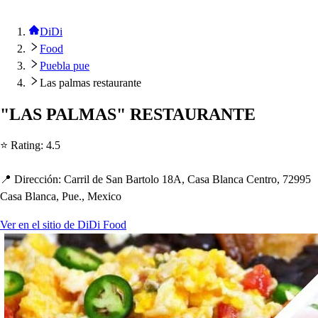
DiDi
Food
Puebla pue
Las palmas restaurante
"LAS PALMAS" RESTAURANTE
⭐ Ra
t
ing
:
4.5
📍 Dirección
:
Carril de San Bar
t
olo 18A, Ca
s
a Blanca Cen
t
ro, 72995
Ca
s
a Blanca, Pue., Mexico
Ver en el sitio de DiDi Food