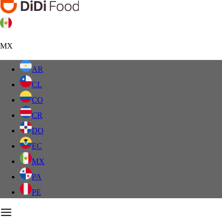
MX
AR
CL
CO
CR
DO
EC
MX
PA
PE