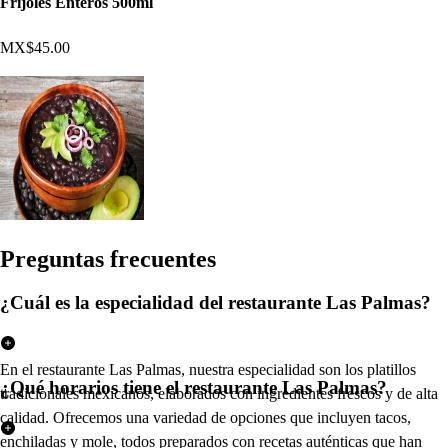
Frijoles Enteros 500ml
MX$45.00
Pregun
t
a
s
frecuen
t
e
s
¿Cuál es la especialidad del restaurante Las Palmas?
En el restaurante Las Palmas, nuestra especialidad son los platillos
¿Qué horarios tiene el restaurante Las Palmas?
tradicionales mexicanos, elaborados con ingredientes frescos y de alta
calidad. Ofrecemos una variedad de opciones que incluyen tacos,
enchiladas y mole, todos preparados con recetas auténticas que han