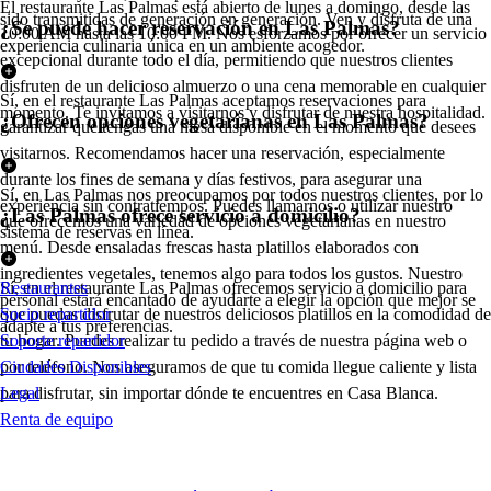
El restaurante Las Palmas está abierto de lunes a domingo, desde las
sido transmitidas de generación en generación. Ven y disfruta de una
¿Se puede hacer reservación en Las Palmas?
10:00 AM hasta las 10:00 PM. Nos esforzamos por ofrecer un servicio
experiencia culinaria única en un ambiente acogedor.
excepcional durante todo el día, permitiendo que nuestros clientes
disfruten de un delicioso almuerzo o una cena memorable en cualquier
Sí, en el restaurante Las Palmas aceptamos reservaciones para
momento. Te invitamos a visitarnos y disfrutar de nuestra hospitalidad.
¿Ofrecen opciones vegetarianas en Las Palmas?
garantizar que tengas una mesa disponible en el momento que desees
visitarnos. Recomendamos hacer una reservación, especialmente
durante los fines de semana y días festivos, para asegurar una
Sí, en Las Palmas nos preocupamos por todos nuestros clientes, por lo
experiencia sin contratiempos. Puedes llamarnos o utilizar nuestro
¿Las Palmas ofrece servicio a domicilio?
que ofrecemos una variedad de opciones vegetarianas en nuestro
sistema de reservas en línea.
menú. Desde ensaladas frescas hasta platillos elaborados con
ingredientes vegetales, tenemos algo para todos los gustos. Nuestro
Sí, en el restaurante Las Palmas ofrecemos servicio a domicilio para
Restaurantes
personal estará encantado de ayudarte a elegir la opción que mejor se
que puedas disfrutar de nuestros deliciosos platillos en la comodidad de
Socio repartidor
adapte a tus preferencias.
tu hogar. Puedes realizar tu pedido a través de nuestra página web o
Soporte repartidor
por teléfono. Nos aseguramos de que tu comida llegue caliente y lista
Ciudades Disponibles
para disfrutar, sin importar dónde te encuentres en Casa Blanca.
Legal
Renta de equipo