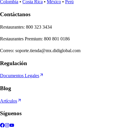
Colombia
•
Costa Rica
•
México
•
Perú
Contáctanos
Re
s
t
auran
t
e
s
:
800 323 3434
Re
s
t
auran
t
e
s
Premium
:
800 801 0186
Correo
:
soporte.tienda@mx.didiglobal.com
Regulación
Documentos Legales
Blog
Artículos
Síguenos