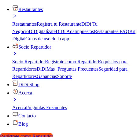
Restaurantes
Restaurantes
Registra tu Restaurante
DiDi Tu
Negocio
DiDigitalízate
DiDi Ads
Impuestos
Restaurantes FAQ
Kit
Digital
Guías de uso de la app
Socio Repartidor
Socio Repartidor
Regístrate como Repartidor
Requisitos para
Repartidores
DiDiMás+
Preguntas Frecuentes
Seguridad para
Repartidores
Ganancias
Soporte
DiDi Shop
Acerca
Acerca
Preguntas Frecuentes
Contacto
Blog
Regístrate como Repartidor