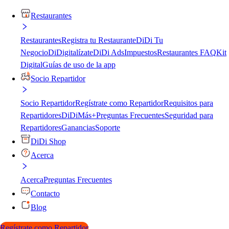
Restaurantes
Restaurantes
Registra tu Restaurante
DiDi Tu
Negocio
DiDigitalízate
DiDi Ads
Impuestos
Restaurantes FAQ
Kit
Digital
Guías de uso de la app
Socio Repartidor
Socio Repartidor
Regístrate como Repartidor
Requisitos para
Repartidores
DiDiMás+
Preguntas Frecuentes
Seguridad para
Repartidores
Ganancias
Soporte
DiDi Shop
Acerca
Acerca
Preguntas Frecuentes
Contacto
Blog
Regístrate como Repartidor