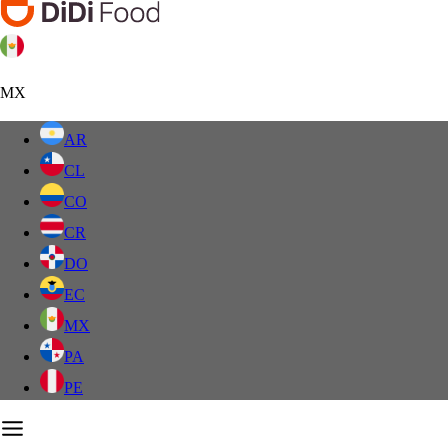
MX
AR
CL
CO
CR
DO
EC
MX
PA
PE