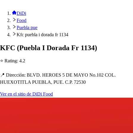
DiDi
Food
Puebla pue
Kfc puebla i dorada fr 1134
KFC
(
Puebla I Dorada Fr 1134
)
⭐ Ra
t
ing
:
4.2
📍 Dirección
:
BLVD. HEROES 5 DE MAYO No.102 COL.
HUEXOTITLA PUEBLA, PUE. C.P. 72530
Ver en el sitio de DiDi Food