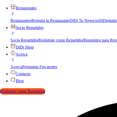
Restaurantes
Restaurantes
Registra tu Restaurante
DiDi Tu Negocio
DiDigitalíz
Socio Repartidor
Socio Repartidor
Regístrate como Repartidor
Requisitos para Rep
DiDi Shop
Acerca
Acerca
Preguntas Frecuentes
Contacto
Blog
Regístrate como Repartidor