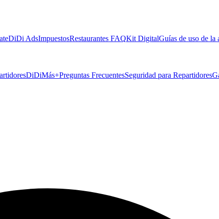
ate
DiDi Ads
Impuestos
Restaurantes FAQ
Kit Digital
Guías de uso de la
artidores
DiDiMás+
Preguntas Frecuentes
Seguridad para Repartidores
G