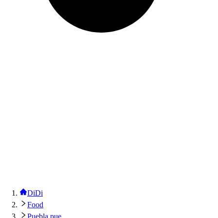
DiDi
Food
Puebla pue