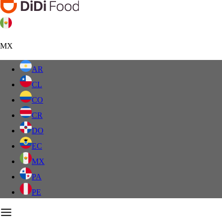
MX
AR
CL
CO
CR
DO
EC
MX
PA
PE