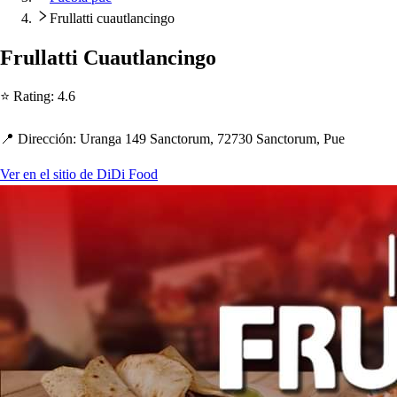
Frullatti cuautlancingo
Frulla
t
t
i Cuau
t
lancingo
⭐ Ra
t
ing
:
4.6
📍 Dirección
:
Uranga 149 Sanc
t
orum, 72730 Sanc
t
orum, Pue
Ver en el sitio de DiDi Food