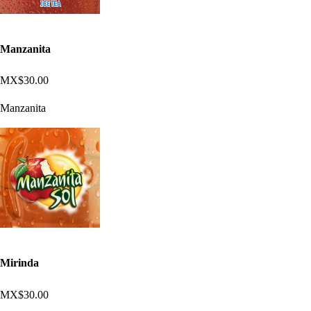
Manzanita
MX$30.00
Manzanita
Mirinda
MX$30.00