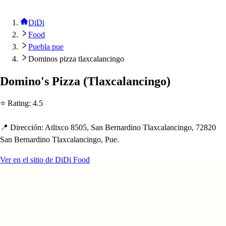
DiDi
Food
Puebla pue
Dominos pizza tlaxcalancingo
Domino'
s
Pizza
(
Tlaxcalancingo
)
⭐ Ra
t
ing
:
4.5
📍 Dirección
:
A
t
lixco 8505, San Bernardino Tlaxcalancingo, 72820
San Bernardino Tlaxcalancingo, Pue.
Ver en el sitio de DiDi Food