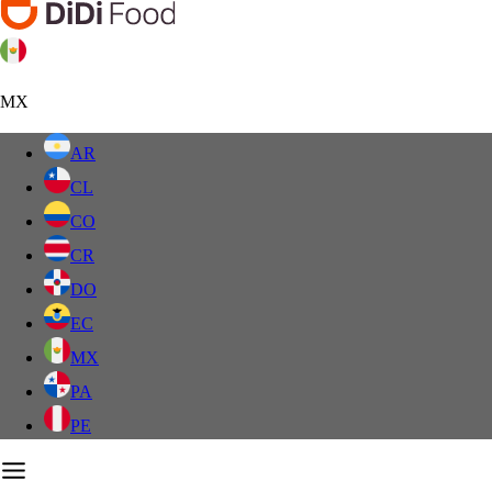
MX
AR
CL
CO
CR
DO
EC
MX
PA
PE