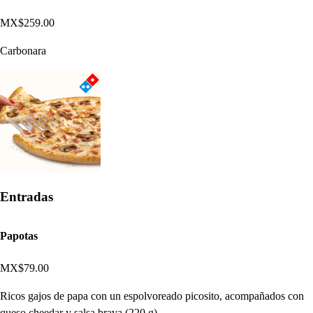
MX$259.00
Carbonara
Entradas
Papotas
MX$79.00
Ricos gajos de papa con un espolvoreado picosito, acompañados con
queso cheedar y salsa brava (220 g).