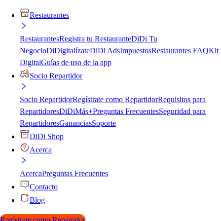
Restaurantes
Restaurantes
Registra tu Restaurante
DiDi Tu
Negocio
DiDigitalízate
DiDi Ads
Impuestos
Restaurantes FAQ
Kit
Digital
Guías de uso de la app
Socio Repartidor
Socio Repartidor
Regístrate como Repartidor
Requisitos para
Repartidores
DiDiMás+
Preguntas Frecuentes
Seguridad para
Repartidores
Ganancias
Soporte
DiDi Shop
Acerca
Acerca
Preguntas Frecuentes
Contacto
Blog
Regístrate como Repartidor