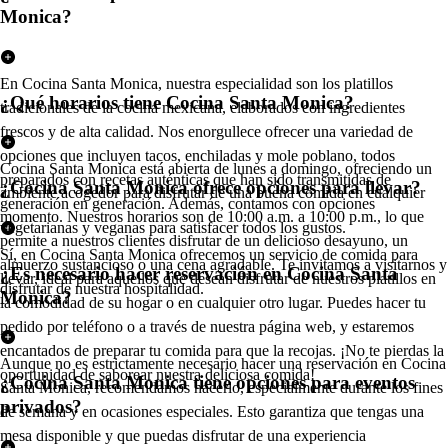
Monica?
En Cocina Santa Monica, nuestra especialidad son los platillos
¿Qué horarios tiene Cocina Santa Monica?
tradicionales de la cocina mexicana, elaborados con ingredientes
frescos y de alta calidad. Nos enorgullece ofrecer una variedad de
opciones que incluyen tacos, enchiladas y mole poblano, todos
Cocina Santa Monica está abierta de lunes a domingo, ofreciendo un
preparados con recetas auténticas que han sido transmitidas de
¿Cocina Santa Monica ofrece opciones para llevar?
ambiente acogedor para disfrutar de una buena comida en cualquier
generación en generación. Además, contamos con opciones
momento. Nuestros horarios son de 10:00 a.m. a 10:00 p.m., lo que
vegetarianas y veganas para satisfacer todos los gustos.
permite a nuestros clientes disfrutar de un delicioso desayuno, un
Sí, en Cocina Santa Monica ofrecemos un servicio de comida para
almuerzo sustancioso o una cena agradable. Te invitamos a visitarnos y
¿Es necesario hacer reservación en Cocina Santa
llevar, ideal para aquellos que desean disfrutar de nuestros platillos en
disfrutar de nuestra hospitalidad.
Monica?
la comodidad de su hogar o en cualquier otro lugar. Puedes hacer tu
pedido por teléfono o a través de nuestra página web, y estaremos
encantados de preparar tu comida para que la recojas. ¡No te pierdas la
Aunque no es estrictamente necesario hacer una reservación en Cocina
oportunidad de saborear nuestra deliciosa comida!
¿Cocina Santa Monica tiene opciones para eventos
Santa Monica, recomendamos hacerlo, especialmente durante los fines
privados?
de semana y en ocasiones especiales. Esto garantiza que tengas una
mesa disponible y que puedas disfrutar de una experiencia