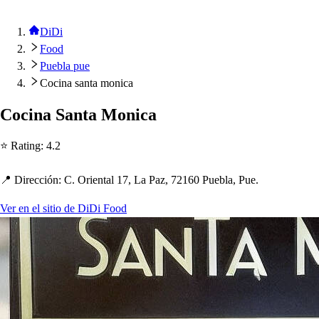
DiDi
Food
Puebla pue
Cocina santa monica
Cocina San
t
a Monica
⭐ Ra
t
ing
:
4.2
📍 Dirección
:
C. Orien
t
al 17, La Paz, 72160 Puebla, Pue.
Ver en el sitio de DiDi Food