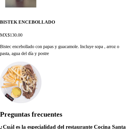
BISTEK ENCEBOLLADO
MX$130.00
Bistec encebollado con papas y guacamole. Incluye sopa , arroz o
pasta, agua del día y postre
Pregun
t
a
s
frecuen
t
e
s
¿Cuál es la especialidad del restaurante Cocina Santa