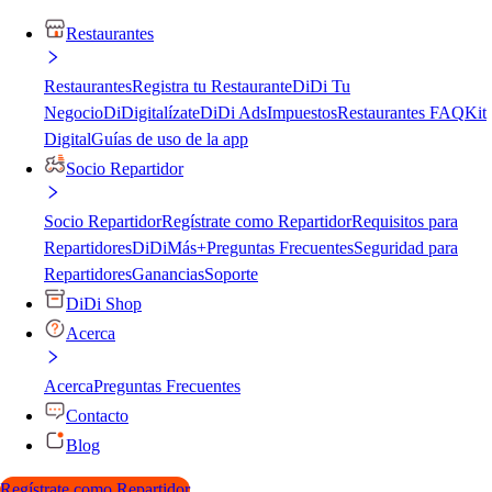
Restaurantes
Restaurantes
Registra tu Restaurante
DiDi Tu
Negocio
DiDigitalízate
DiDi Ads
Impuestos
Restaurantes FAQ
Kit
Digital
Guías de uso de la app
Socio Repartidor
Socio Repartidor
Regístrate como Repartidor
Requisitos para
Repartidores
DiDiMás+
Preguntas Frecuentes
Seguridad para
Repartidores
Ganancias
Soporte
DiDi Shop
Acerca
Acerca
Preguntas Frecuentes
Contacto
Blog
Regístrate como Repartidor