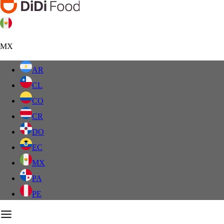
MX
AR
CL
CO
CR
DO
EC
MX
PA
PE