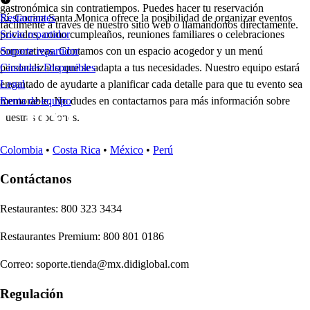
gastronómica sin contratiempos. Puedes hacer tu reservación
Sí, Cocina Santa Monica ofrece la posibilidad de organizar eventos
Restaurantes
fácilmente a través de nuestro sitio web o llamándonos directamente.
privados, como cumpleaños, reuniones familiares o celebraciones
Socio repartidor
corporativas. Contamos con un espacio acogedor y un menú
Soporte repartidor
personalizado que se adapta a tus necesidades. Nuestro equipo estará
Ciudades Disponibles
encantado de ayudarte a planificar cada detalle para que tu evento sea
Legal
memorable. No dudes en contactarnos para más información sobre
Renta de equipo
nuestras opciones.
Colombia
•
Costa Rica
•
México
•
Perú
Contáctanos
Re
s
t
auran
t
e
s
:
800 323 3434
Re
s
t
auran
t
e
s
Premium
:
800 801 0186
Correo
:
soporte.tienda@mx.didiglobal.com
Regulación