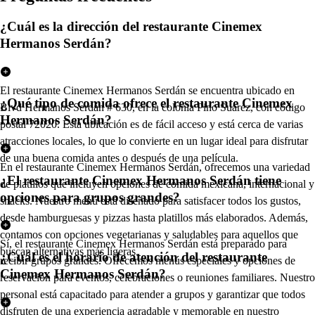
¿Cuál es la dirección del restaurante Cinemex
Hermanos Serdán?
El restaurante Cinemex Hermanos Serdán se encuentra ubicado en
¿Qué tipo de comida ofrece el restaurante Cinemex
Blvd Hermanos Serdán # 630, en la colonia Pino Suarez, con código
Hermanos Serdán?
postal 72020. Esta ubicación es de fácil acceso y está cerca de varias
atracciones locales, lo que lo convierte en un lugar ideal para disfrutar
de una buena comida antes o después de una película.
En el restaurante Cinemex Hermanos Serdán, ofrecemos una variedad
¿El restaurante Cinemex Hermanos Serdán tiene
de platillos que incluyen opciones de comida mexicana, internacional y
opciones para grupos grandes?
snacks. Nuestro menú está diseñado para satisfacer todos los gustos,
desde hamburguesas y pizzas hasta platillos más elaborados. Además,
contamos con opciones vegetarianas y saludables para aquellos que
Sí, el restaurante Cinemex Hermanos Serdán está preparado para
buscan alternativas más ligeras.
¿Cuál es el horario de atención del restaurante
recibir grupos grandes. Ofrecemos menús especiales y opciones de
Cinemex Hermanos Serdán?
reservación para eventos, celebraciones o reuniones familiares. Nuestro
personal está capacitado para atender a grupos y garantizar que todos
disfruten de una experiencia agradable y memorable en nuestro