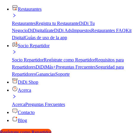
Restaurantes
Restaurantes
Registra tu Restaurante
DiDi Tu
Negocio
DiDigitalízate
DiDi Ads
Impuestos
Restaurantes FAQ
Kit
Digital
Guías de uso de la app
Socio Repartidor
Socio Repartidor
Regístrate como Repartidor
Requisitos para
Repartidores
DiDiMás+
Preguntas Frecuentes
Seguridad para
Repartidores
Ganancias
Soporte
DiDi Shop
Acerca
Acerca
Preguntas Frecuentes
Contacto
Blog
Regístrate como Repartidor