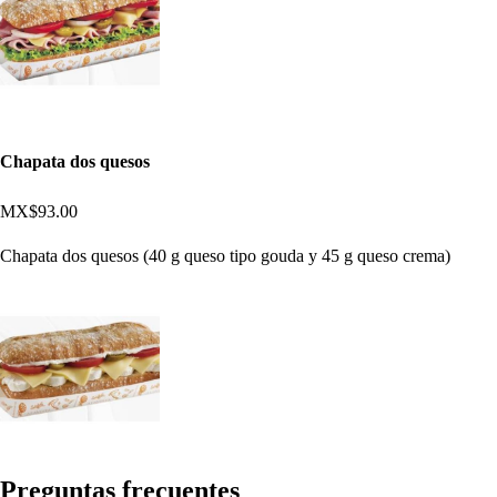
Chapata dos quesos
MX$93.00
Chapata dos quesos (40 g queso tipo gouda y 45 g queso crema)
Pregun
t
a
s
frecuen
t
e
s