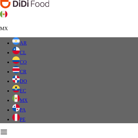
MX
AR
CL
CO
CR
DO
EC
MX
PA
PE