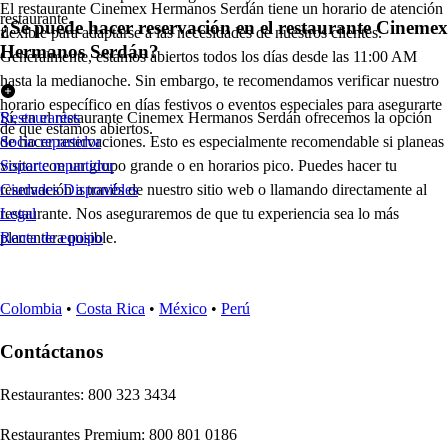
El restaurante Cinemex Hermanos Serdán tiene un horario de atención
restaurante.
¿Se puede hacer reservación en el restaurante Cinemex
flexible para adaptarse a las necesidades de nuestros clientes.
Hermanos Serdán?
Generalmente, estamos abiertos todos los días desde las 11:00 AM
hasta la medianoche. Sin embargo, te recomendamos verificar nuestro
horario específico en días festivos o eventos especiales para asegurarte
Sí, en el restaurante Cinemex Hermanos Serdán ofrecemos la opción
Restaurantes
de que estamos abiertos.
de hacer reservaciones. Esto es especialmente recomendable si planeas
Socio repartidor
visitar con un grupo grande o en horarios pico. Puedes hacer tu
Soporte repartidor
reservación a través de nuestro sitio web o llamando directamente al
Ciudades Disponibles
restaurante. Nos aseguraremos de que tu experiencia sea lo más
Legal
placentera posible.
Renta de equipo
Colombia
•
Costa Rica
•
México
•
Perú
Contáctanos
Re
s
t
auran
t
e
s
:
800 323 3434
Re
s
t
auran
t
e
s
Premium
:
800 801 0186