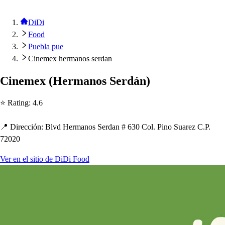
DiDi
Food
Puebla pue
Cinemex hermanos serdan
Cinemex
(
Hermano
s
Serdán
)
⭐ Ra
t
ing
:
4.6
📍 Dirección
:
Blvd Hermano
s
Serdan # 630 Col. Pino Suarez C.P.
72020
Ver en el sitio de DiDi Food