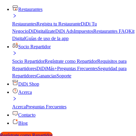
Restaurantes
Restaurantes
Registra tu Restaurante
DiDi Tu
Negocio
DiDigitalízate
DiDi Ads
Impuestos
Restaurantes FAQ
Kit
Digital
Guías de uso de la app
Socio Repartidor
Socio Repartidor
Regístrate como Repartidor
Requisitos para
Repartidores
DiDiMás+
Preguntas Frecuentes
Seguridad para
Repartidores
Ganancias
Soporte
DiDi Shop
Acerca
Acerca
Preguntas Frecuentes
Contacto
Blog
Regístrate como Repartidor