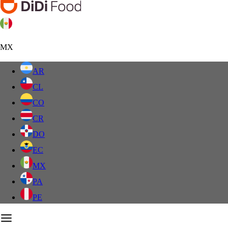
MX
AR
CL
CO
CR
DO
EC
MX
PA
PE