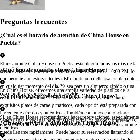
Pregun
t
a
s
frecuen
t
e
s
¿Cuál es el horario de atención de China House en
Puebla?
El restaurante China House en Puebla está abierto todos los días de la
¿Qué tipo de comida ofrece China House?
semana. Nuestro horario de atención es de 12:00 PM a 10:00 PM, lo
que permite a nuestros clientes disfrutar de una deliciosa comida china
en cualquier momento del día. Ya sea para un almuerzo rápido o una
En China House, ofrecemos una amplia variedad de platillos de la
cena familiar, estamos aquí para servirle.
¿Se puede hacer reservación en China House?
cocina china tradicional. Desde deliciosos fideos y arroces hasta
exquisitos platos de carne y mariscos, cada opción está preparada con
ingredientes frescos y auténticos. También contamos con opciones
Sí, en China House recomendamos hacer reservaciones, especialmente
vegetarianas y veganas para satisfacer todos los gustos y preferencias
¿Ofrecen servicio a domicilio en China House?
durante los fines de semana y días festivos, ya que nuestro restaurante
dietéticas.
puede llenarse rápidamente. Puede hacer su reservación llamando al
número de contacto que aparece en nuestra página web o visitando