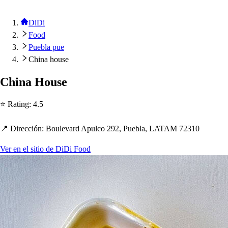
DiDi
Food
Puebla pue
China house
C
h
ina Hou
s
e
⭐ Ra
t
ing
:
4.5
📍 Dirección
:
Boulevard A
p
ulco 292, Puebla, LATAM 72310
Ver en el sitio de DiDi Food