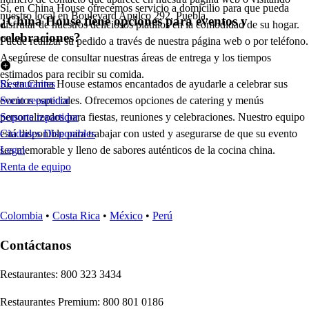
Sí, en China House ofrecemos servicio a domicilio para que pueda
nuestro local en Boulevard Apulco 292, Puebla.
¿China House tiene opciones para eventos y
disfrutar de nuestros deliciosos platillos en la comodidad de su hogar.
celebraciones?
Puede realizar su pedido a través de nuestra página web o por teléfono.
Asegúrese de consultar nuestras áreas de entrega y los tiempos
estimados para recibir su comida.
Sí, en China House estamos encantados de ayudarle a celebrar sus
Restaurantes
eventos especiales. Ofrecemos opciones de catering y menús
Socio repartidor
personalizados para fiestas, reuniones y celebraciones. Nuestro equipo
Soporte repartidor
está disponible para trabajar con usted y asegurarse de que su evento
Ciudades Disponibles
sea memorable y lleno de sabores auténticos de la cocina china.
Legal
Renta de equipo
Colombia
•
Costa Rica
•
México
•
Perú
Contáctanos
Re
s
t
auran
t
e
s
:
800 323 3434
Re
s
t
auran
t
e
s
Premium
:
800 801 0186