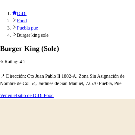
DiDi
Food
Puebla pue
Burger king sole
Burger King
(
Sole
)
⭐ Ra
t
ing
:
4.2
📍 Dirección
:
C
t
o Juan Pablo II 1802-A, Zona Sin A
s
ignación de
Nombre de Col 54, Jardine
s
de San Manuel, 72570 Puebla, Pue.
Ver en el sitio de DiDi Food