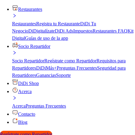
Restaurantes
Restaurantes
Registra tu Restaurante
DiDi Tu
Negocio
DiDigitalízate
DiDi Ads
Impuestos
Restaurantes FAQ
Kit
Digital
Guías de uso de la app
Socio Repartidor
Socio Repartidor
Regístrate como Repartidor
Requisitos para
Repartidores
DiDiMás+
Preguntas Frecuentes
Seguridad para
Repartidores
Ganancias
Soporte
DiDi Shop
Acerca
Acerca
Preguntas Frecuentes
Contacto
Blog
Regístrate como Repartidor