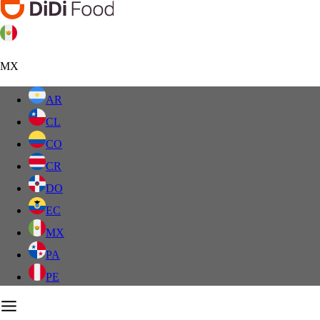
MX
AR
CL
CO
CR
DO
EC
MX
PA
PE