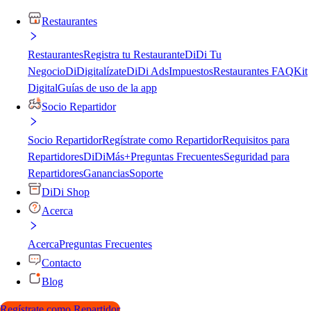
Restaurantes
Restaurantes
Registra tu Restaurante
DiDi Tu
Negocio
DiDigitalízate
DiDi Ads
Impuestos
Restaurantes FAQ
Kit
Digital
Guías de uso de la app
Socio Repartidor
Socio Repartidor
Regístrate como Repartidor
Requisitos para
Repartidores
DiDiMás+
Preguntas Frecuentes
Seguridad para
Repartidores
Ganancias
Soporte
DiDi Shop
Acerca
Acerca
Preguntas Frecuentes
Contacto
Blog
Regístrate como Repartidor