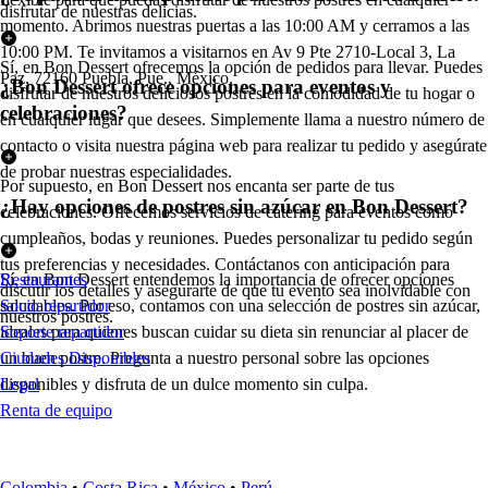
disfrutar de nuestras delicias.
momento. Abrimos nuestras puertas a las 10:00 AM y cerramos a las
10:00 PM. Te invitamos a visitarnos en Av 9 Pte 2710-Local 3, La
Sí, en Bon Dessert ofrecemos la opción de pedidos para llevar. Puedes
Paz, 72160 Puebla, Pue., México.
¿Bon Dessert ofrece opciones para eventos y
disfrutar de nuestros deliciosos postres en la comodidad de tu hogar o
celebraciones?
en cualquier lugar que desees. Simplemente llama a nuestro número de
contacto o visita nuestra página web para realizar tu pedido y asegúrate
de probar nuestras especialidades.
Por supuesto, en Bon Dessert nos encanta ser parte de tus
¿Hay opciones de postres sin azúcar en Bon Dessert?
celebraciones. Ofrecemos servicios de catering para eventos como
cumpleaños, bodas y reuniones. Puedes personalizar tu pedido según
tus preferencias y necesidades. Contáctanos con anticipación para
Sí, en Bon Dessert entendemos la importancia de ofrecer opciones
Restaurantes
discutir los detalles y asegurarte de que tu evento sea inolvidable con
saludables. Por eso, contamos con una selección de postres sin azúcar,
Socio repartidor
nuestros postres.
ideales para quienes buscan cuidar su dieta sin renunciar al placer de
Soporte repartidor
un buen postre. Pregunta a nuestro personal sobre las opciones
Ciudades Disponibles
disponibles y disfruta de un dulce momento sin culpa.
Legal
Renta de equipo
Colombia
•
Costa Rica
•
México
•
Perú