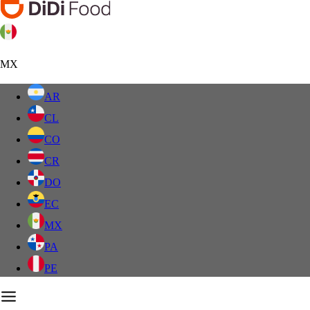
MX
AR
CL
CO
CR
DO
EC
MX
PA
PE