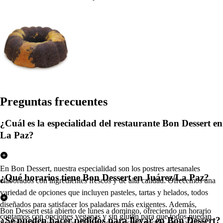
Pregun
t
a
s
frecuen
t
e
s
¿Cuál es la especialidad del restaurante Bon Dessert en
La Paz?
En Bon Dessert, nuestra especialidad son los postres artesanales
¿Qué horarios tiene Bon Dessert en Juárez/La Paz?
elaborados con ingredientes frescos y de alta calidad. Ofrecemos una
variedad de opciones que incluyen pasteles, tartas y helados, todos
diseñados para satisfacer los paladares más exigentes. Además,
Bon Dessert está abierto de lunes a domingo, ofreciendo un horario
contamos con opciones veganas y sin gluten para que todos puedan
¿Se pueden hacer pedidos para llevar en Bon Dessert?
flexible para que puedas disfrutar de nuestros postres en cualquier