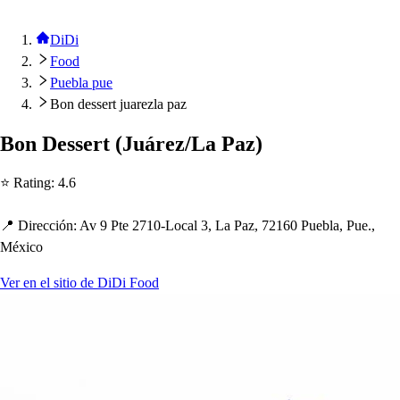
DiDi
Food
Puebla pue
Bon dessert juarezla paz
Bon De
s
s
er
t
(
Juárez
/
La Paz
)
⭐ Ra
t
ing
:
4.6
📍 Dirección
:
Av 9 P
t
e 2710-Local 3, La Paz, 72160 Puebla, Pue.,
México
Ver en el sitio de DiDi Food