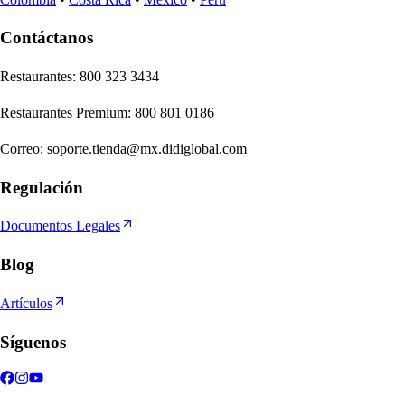
Contáctanos
Re
s
t
auran
t
e
s
:
800 323 3434
Re
s
t
auran
t
e
s
Premium
:
800 801 0186
Correo
:
soporte.tienda@mx.didiglobal.com
Regulación
Documentos Legales
Blog
Artículos
Síguenos