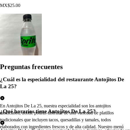
MX$25.00
Pregun
t
a
s
frecuen
t
e
s
¿Cuál es la especialidad del restaurante Antojitos De
La 25?
En Antojitos De La 25, nuestra especialidad son los antojitos
¿Qué horarios tiene Antojitos De La 25?
mexicanos, donde podrás disfrutar de una variedad de platillos
tradicionales que incluyen tacos, quesadillas y tamales, todos
elaborados con ingredientes frescos y de alta calidad. Nuestro menú