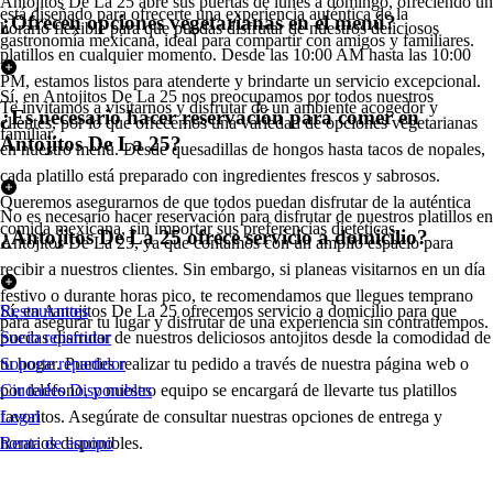
Antojitos De La 25 abre sus puertas de lunes a domingo, ofreciendo un
está diseñado para ofrecerte una experiencia auténtica de la
¿Ofrecen opciones vegetarianas en el menú?
horario flexible para que puedas disfrutar de nuestros deliciosos
gastronomía mexicana, ideal para compartir con amigos y familiares.
platillos en cualquier momento. Desde las 10:00 AM hasta las 10:00
PM, estamos listos para atenderte y brindarte un servicio excepcional.
Sí, en Antojitos De La 25 nos preocupamos por todos nuestros
Te invitamos a visitarnos y disfrutar de un ambiente acogedor y
¿Es necesario hacer reservación para comer en
clientes, por lo que ofrecemos una variedad de opciones vegetarianas
familiar.
Antojitos De La 25?
en nuestro menú. Desde quesadillas de hongos hasta tacos de nopales,
cada platillo está preparado con ingredientes frescos y sabrosos.
Queremos asegurarnos de que todos puedan disfrutar de la auténtica
No es necesario hacer reservación para disfrutar de nuestros platillos en
comida mexicana, sin importar sus preferencias dietéticas.
¿Antojitos De La 25 ofrece servicio a domicilio?
Antojitos De La 25, ya que contamos con un amplio espacio para
recibir a nuestros clientes. Sin embargo, si planeas visitarnos en un día
festivo o durante horas pico, te recomendamos que llegues temprano
Sí, en Antojitos De La 25 ofrecemos servicio a domicilio para que
Restaurantes
para asegurar tu lugar y disfrutar de una experiencia sin contratiempos.
puedas disfrutar de nuestros deliciosos antojitos desde la comodidad de
Socio repartidor
tu hogar. Puedes realizar tu pedido a través de nuestra página web o
Soporte repartidor
por teléfono, y nuestro equipo se encargará de llevarte tus platillos
Ciudades Disponibles
favoritos. Asegúrate de consultar nuestras opciones de entrega y
Legal
horarios disponibles.
Renta de equipo