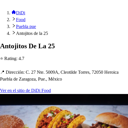
DiDi
Food
Puebla pue
Antojitos de la 25
An
t
oji
t
o
s
De La 25
⭐ Ra
t
ing
:
4.7
📍 Dirección
:
C. 27 N
t
e. 5009A, Cleo
t
ilde Torre
s
, 72050 Heroica
Puebla de Zaragoza, Pue., México
Ver en el sitio de DiDi Food