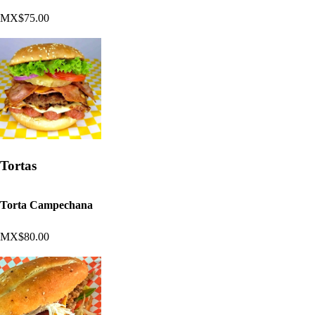
MX$75.00
Tortas
Torta Campechana
MX$80.00