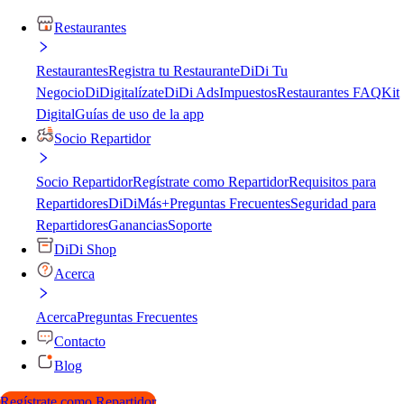
Restaurantes
Restaurantes
Registra tu Restaurante
DiDi Tu
Negocio
DiDigitalízate
DiDi Ads
Impuestos
Restaurantes FAQ
Kit
Digital
Guías de uso de la app
Socio Repartidor
Socio Repartidor
Regístrate como Repartidor
Requisitos para
Repartidores
DiDiMás+
Preguntas Frecuentes
Seguridad para
Repartidores
Ganancias
Soporte
DiDi Shop
Acerca
Acerca
Preguntas Frecuentes
Contacto
Blog
Regístrate como Repartidor