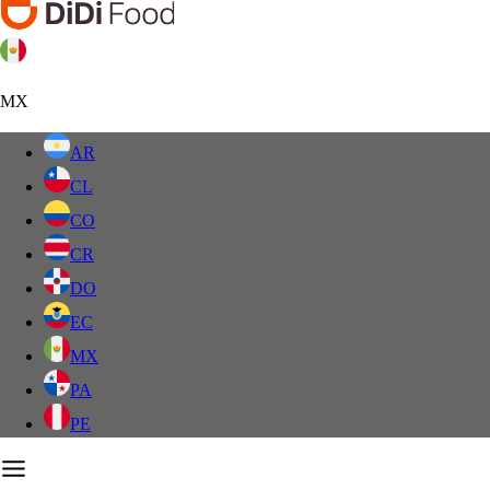
MX
AR
CL
CO
CR
DO
EC
MX
PA
PE