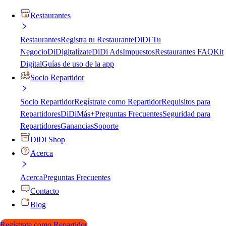
Restaurantes
Restaurantes
Registra tu Restaurante
DiDi Tu
Negocio
DiDigitalízate
DiDi Ads
Impuestos
Restaurantes FAQ
Kit
Digital
Guías de uso de la app
Socio Repartidor
Socio Repartidor
Regístrate como Repartidor
Requisitos para
Repartidores
DiDiMás+
Preguntas Frecuentes
Seguridad para
Repartidores
Ganancias
Soporte
DiDi Shop
Acerca
Acerca
Preguntas Frecuentes
Contacto
Blog
Regístrate como Repartidor