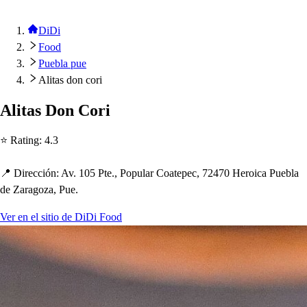
DiDi
Food
Puebla pue
Alitas don cori
Ali
t
a
s
Don Cori
⭐ Ra
t
ing
:
4.3
📍 Dirección
:
Av. 105 P
t
e., Po
p
ular Coa
t
e
p
ec, 72470 Heroica Puebla
de Zaragoza, Pue.
Ver en el sitio de DiDi Food