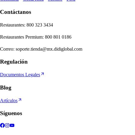
Contáctanos
Re
s
t
auran
t
e
s
:
800 323 3434
Re
s
t
auran
t
e
s
Premium
:
800 801 0186
Correo
:
soporte.tienda@mx.didiglobal.com
Regulación
Documentos Legales
Blog
Artículos
Síguenos