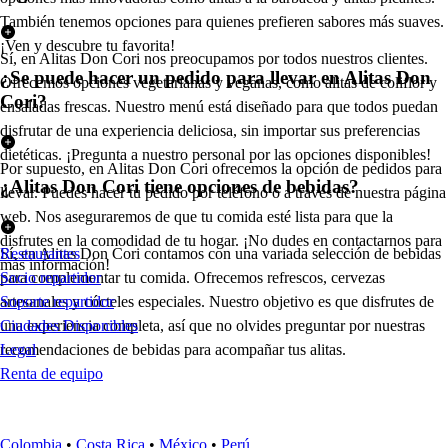
También tenemos opciones para quienes prefieren sabores más suaves.
¡Ven y descubre tu favorita!
Sí, en Alitas Don Cori nos preocupamos por todos nuestros clientes.
¿Se puede hacer un pedido para llevar en Alitas Don
Ofrecemos opciones vegetarianas y veganas, como alitas de coliflor y
Cori?
ensaladas frescas. Nuestro menú está diseñado para que todos puedan
disfrutar de una experiencia deliciosa, sin importar sus preferencias
dietéticas. ¡Pregunta a nuestro personal por las opciones disponibles!
Por supuesto, en Alitas Don Cori ofrecemos la opción de pedidos para
¿Alitas Don Cori tiene opciones de bebidas?
llevar. Puedes hacer tu pedido por teléfono o a través de nuestra página
web. Nos aseguraremos de que tu comida esté lista para que la
disfrutes en la comodidad de tu hogar. ¡No dudes en contactarnos para
Sí, en Alitas Don Cori contamos con una variada selección de bebidas
Restaurantes
más información!
para complementar tu comida. Ofrecemos refrescos, cervezas
Socio repartidor
artesanales y cócteles especiales. Nuestro objetivo es que disfrutes de
Soporte repartidor
una experiencia completa, así que no olvides preguntar por nuestras
Ciudades Disponibles
recomendaciones de bebidas para acompañar tus alitas.
Legal
Renta de equipo
Colombia
•
Costa Rica
•
México
•
Perú