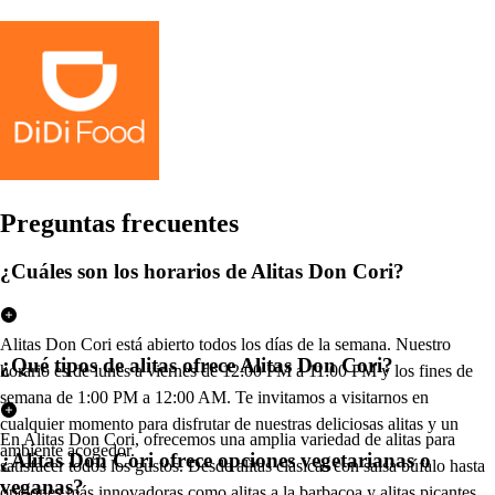
Pregun
t
a
s
frecuen
t
e
s
¿Cuáles son los horarios de Alitas Don Cori?
Alitas Don Cori está abierto todos los días de la semana. Nuestro
¿Qué tipos de alitas ofrece Alitas Don Cori?
horario es de lunes a viernes de 12:00 PM a 11:00 PM y los fines de
semana de 1:00 PM a 12:00 AM. Te invitamos a visitarnos en
cualquier momento para disfrutar de nuestras deliciosas alitas y un
En Alitas Don Cori, ofrecemos una amplia variedad de alitas para
ambiente acogedor.
¿Alitas Don Cori ofrece opciones vegetarianas o
satisfacer todos los gustos. Desde alitas clásicas con salsa búfalo hasta
veganas?
opciones más innovadoras como alitas a la barbacoa y alitas picantes.