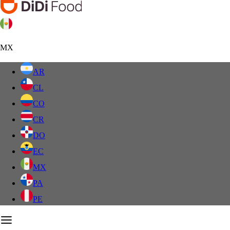
MX
AR
CL
CO
CR
DO
EC
MX
PA
PE