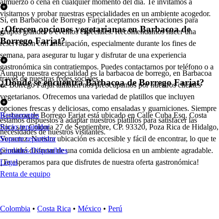
almuerzo o cena en cualquier momento del día. Te invitamos a
visitarnos y probar nuestras especialidades en un ambiente acogedor.
Sí, en Barbacoa de Borrego Farjat aceptamos reservaciones para
¿Ofrecen opciones vegetarianas en Barbacoa de
grupos grandes o eventos especiales. Recomendamos hacer una
Borrego Farjat?
reservación con anticipación, especialmente durante los fines de
semana, para asegurar tu lugar y disfrutar de una experiencia
gastronómica sin contratiempos. Puedes contactarnos por teléfono o a
Aunque nuestra especialidad es la barbacoa de borrego, en Barbacoa
través de nuestras redes sociales.
¿Dónde se encuentra Barbacoa de Borrego Farjat?
de Borrego Farjat también nos preocupamos por nuestros clientes
vegetarianos. Ofrecemos una variedad de platillos que incluyen
opciones frescas y deliciosas, como ensaladas y guarniciones. Siempre
Barbacoa de Borrego Farjat está ubicado en Calle Cuba Esq. Costa
Restaurantes
estamos dispuestos a adaptar nuestros platillos para satisfacer las
Rica s/n, Colonia 27 de Septiembre, CP. 93320, Poza Rica de Hidalgo,
Socio repartidor
necesidades de nuestros visitantes.
Veracruz. Nuestra ubicación es accesible y fácil de encontrar, lo que te
Soporte repartidor
permitirá disfrutar de una comida deliciosa en un ambiente agradable.
Ciudades Disponibles
¡Te esperamos para que disfrutes de nuestra oferta gastronómica!
Legal
Renta de equipo
Colombia
•
Costa Rica
•
México
•
Perú