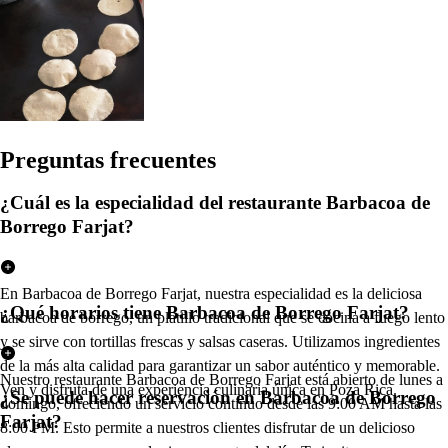
Pregun
t
a
s
frecuen
t
e
s
¿Cuál es la especialidad del restaurante Barbacoa de
Borrego Farjat?
En Barbacoa de Borrego Farjat, nuestra especialidad es la deliciosa
¿Qué horarios tiene Barbacoa de Borrego Farjat?
barbacoa de borrego, un platillo tradicional que se cocina a fuego lento
y se sirve con tortillas frescas y salsas caseras. Utilizamos ingredientes
de la más alta calidad para garantizar un sabor auténtico y memorable.
Nuestro restaurante Barbacoa de Borrego Farjat está abierto de lunes a
Ven y disfruta de una experiencia culinaria única en Poza Rica.
¿Se puede hacer reservación en Barbacoa de Borrego
domingo, ofreciendo un servicio continuo desde las 9:00 AM hasta las
Farjat?
8:00 PM. Esto permite a nuestros clientes disfrutar de un delicioso