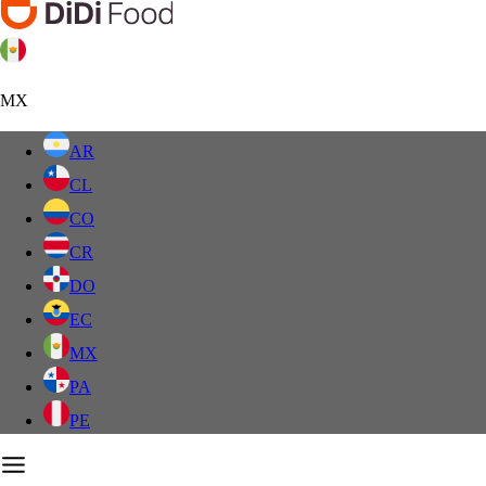
MX
AR
CL
CO
CR
DO
EC
MX
PA
PE