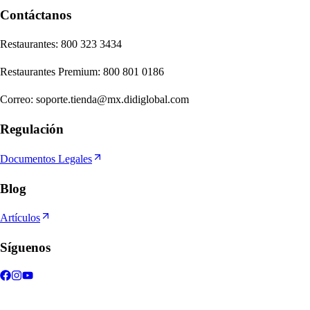
Contáctanos
Re
s
t
auran
t
e
s
:
800 323 3434
Re
s
t
auran
t
e
s
Premium
:
800 801 0186
Correo
:
soporte.tienda@mx.didiglobal.com
Regulación
Documentos Legales
Blog
Artículos
Síguenos