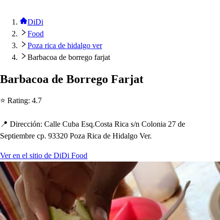
DiDi
Food
Poza rica de hidalgo ver
Barbacoa de borrego farjat
Barbacoa de Borrego Farja
t
⭐ Ra
t
ing
:
4.7
📍 Dirección
:
Calle Cuba E
s
q.Co
s
t
a Rica
s
/
n Colonia 27 de
Se
p
t
iembre c
p
. 93320 Poza Rica de Hidalgo Ver.
Ver en el sitio de DiDi Food