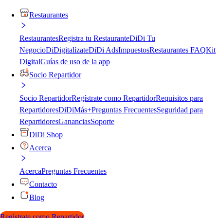
Restaurantes
Restaurantes
Registra tu Restaurante
DiDi Tu
Negocio
DiDigitalízate
DiDi Ads
Impuestos
Restaurantes FAQ
Kit
Digital
Guías de uso de la app
Socio Repartidor
Socio Repartidor
Regístrate como Repartidor
Requisitos para
Repartidores
DiDiMás+
Preguntas Frecuentes
Seguridad para
Repartidores
Ganancias
Soporte
DiDi Shop
Acerca
Acerca
Preguntas Frecuentes
Contacto
Blog
Regístrate como Repartidor