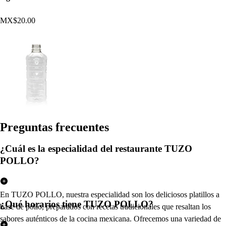
MX$20.00
Pregun
t
a
s
frecuen
t
e
s
¿Cuál es la especialidad del restaurante TUZO
POLLO?
En TUZO POLLO, nuestra especialidad son los deliciosos platillos a
¿Qué horarios tiene TUZO POLLO?
base de pollo, preparados con recetas tradicionales que resaltan los
sabores auténticos de la cocina mexicana. Ofrecemos una variedad de