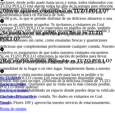
opciones, desde pollo asado hasta tacos y tortas, todos elaborados con
TUZO POLLO está abierto todos los días de la semana para ofrecerte
ingredientes frescos y de alta calidad. Ven y disfruta de una experiencia
¿Ofrecen opciones vegetarianas en TUZO POLLO?
lo mejor de nuestra cocina. Nuestros horarios son de 10:00 a.m. a
gastronómica única en Pachuca de Soto.
10:00 p.m., lo que te permite disfrutar de un delicioso almuerzo o una
cena en un ambiente acogedor. Te invitamos a visitarnos en Gral
Aunque TUZO POLLO se especializa en platillos de pollo, también
Nicolás Flores 109, donde siempre encontrarás un servicio amable y
¿Se puede hacer un pedido para llevar en TUZO
nos preocupamos por nuestros clientes vegetarianos. Ofrecemos
platillos irresistibles.
POLLO?
algunas opciones sin carne, como ensaladas frescas y guarniciones
deliciosas que complementan perfectamente cualquier comida. Nuestro
objetivo es asegurarnos de que todos nuestros visitantes encuentren
Sí, en TUZO POLLO ofrecemos la opción de pedidos para llevar.
algo que les guste en nuestro menú.
¿Hay estacionamiento disponible en TUZO POLLO?
Sabemos que a veces prefieres disfrutar de nuestros platillos en la
comodidad de tu hogar o en otro lugar. Simplemente llama a nuestro
restaurante o visita nuestra página web para hacer tu pedido y lo
Sí, TUZO POLLO cuenta con estacionamiento disponible para
Restaurantes
tendrás listo para recoger. ¡Disfruta de la deliciosa comida de TUZO
nuestros clientes. Queremos que tu visita sea lo más cómoda posible,
Socio repartidor
POLLO donde quieras!
por lo que hemos habilitado un espacio donde puedes dejar tu vehículo
Soporte repartidor
mientras disfrutas de tu comida. No dudes en visitarnos en Gral
Ciudades Disponibles
Nicolás Flores 109 y aprovecha nuestro servicio de estacionamiento.
Legal
Renta de equipo