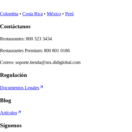
Colombia
•
Costa Rica
•
México
•
Perú
Contáctanos
Re
s
t
auran
t
e
s
:
800 323 3434
Re
s
t
auran
t
e
s
Premium
:
800 801 0186
Correo
:
soporte.tienda@mx.didiglobal.com
Regulación
Documentos Legales
Blog
Artículos
Síguenos