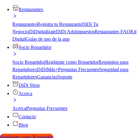
Restaurantes
Restaurantes
Registra tu Restaurante
DiDi Tu
Negocio
DiDigitalízate
DiDi Ads
Impuestos
Restaurantes FAQ
Kit
Digital
Guías de uso de la app
Socio Repartidor
Socio Repartidor
Regístrate como Repartidor
Requisitos para
Repartidores
DiDiMás+
Preguntas Frecuentes
Seguridad para
Repartidores
Ganancias
Soporte
DiDi Shop
Acerca
Acerca
Preguntas Frecuentes
Contacto
Blog
Regístrate como Repartidor