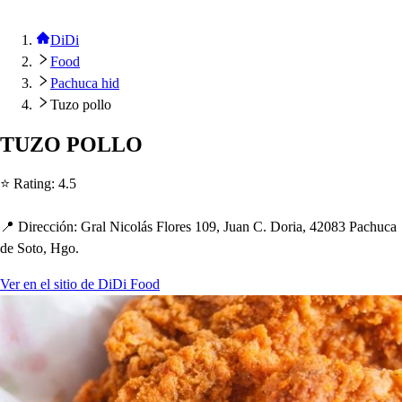
DiDi
Food
Pachuca hid
Tuzo pollo
TUZO POLLO
⭐ Ra
t
ing
:
4.5
📍 Dirección
:
Gral Nicolá
s
Flore
s
109, Juan C. Doria, 42083 Pac
h
uca
de So
t
o, Hgo.
Ver en el sitio de DiDi Food