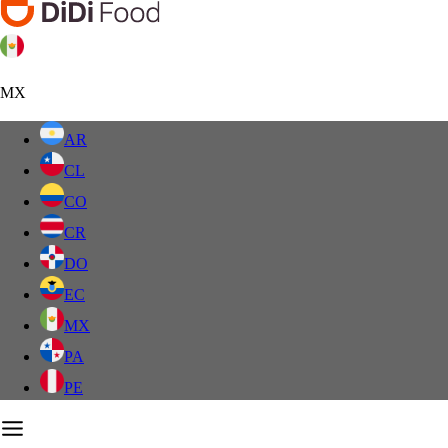
MX
AR
CL
CO
CR
DO
EC
MX
PA
PE