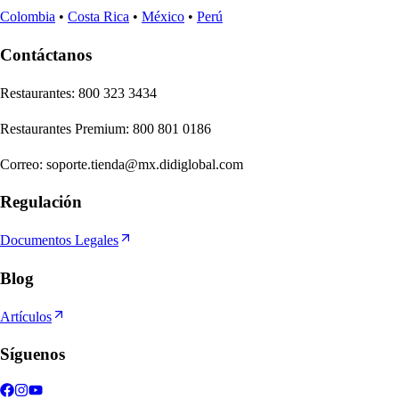
Colombia
•
Costa Rica
•
México
•
Perú
Contáctanos
Re
s
t
auran
t
e
s
:
800 323 3434
Re
s
t
auran
t
e
s
Premium
:
800 801 0186
Correo
:
soporte.tienda@mx.didiglobal.com
Regulación
Documentos Legales
Blog
Artículos
Síguenos