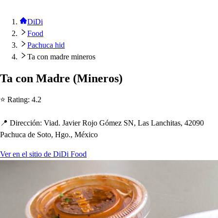
DiDi
Food
Pachuca hid
Ta con madre mineros
Ta con Madre
(
Minero
s
)
⭐ Ra
t
ing
:
4.2
📍 Dirección
:
Viad. Javier Rojo Gómez SN, La
s
Lanc
h
i
t
a
s
, 42090
Pac
h
uca de So
t
o, Hgo., México
Ver en el sitio de DiDi Food