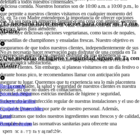
deleitará a todos nuestros comensales.
deliciosa comida. Nuestros horarios son de 10:00 a.m. a 10:00 p.m., lo
que permite a nuestros clientes visitarnos en cualquier momento del
Sí, en Ta con Madre entendemos la importancia de ofrecer opciones
día. Ya sea para un almuerzo familiar o una cena con amigos, siempre
¿Es necesario hacer reservación para comer en Ta con
para todos los gustos y estilos de vida. Contamos con un menú variado
estamos listos para atenderte.
Madre?
que incluye deliciosas opciones vegetarianas, como tacos de nopales,
quesadillas de champiñones y ensaladas frescas. Nuestro objetivo es
asegurarnos de que todos nuestros clientes, independientemente de sus
No es necesario hacer reservación para disfrutar de una comida en Ta
preferencias alimenticias, puedan disfrutar de una experiencia
¿Qué medidas de higiene y seguridad siguen en Ta con
con Madre, ya que contamos con un amplio espacio para recibir a
gastronómica satisfactoria.
Madre?
nuestros clientes. Sin embargo, si planeas visitarnos en un día festivo o
durante horas pico, te recomendamos llamar con anticipación para
asegurar tu lugar. Queremos que tu experiencia sea lo más placentera
En Ta con Madre, la salud y seguridad de nuestros clientes es nuestra
Restaurantes
posible, así que no dudes en contactarnos.
prioridad. Seguimos estrictas medidas de higiene y seguridad,
Socio repartidor
incluyendo la desinfección regular de nuestras instalaciones y el uso de
Soporte repartidor
equipo de protección por parte de nuestro personal. Además,
Ciudades Disponibles
garantizamos que todos nuestros ingredientes sean frescos y de calidad,
Legal
cumpliendo con las normativas sanitarias para ofrecerte una
Renta de equipo
experiencia segura y agradable.