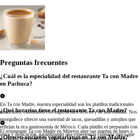
Pregun
t
a
s
frecuen
t
e
s
¿Cuál es la especialidad del restaurante Ta con Madre
en Pachuca?
En Ta con Madre, nuestra especialidad son los platillos tradicionales
¿Qué horarios tiene el restaurante Ta con Madre?
mexicanos, elaborados con ingredientes frescos y de alta calidad. Nos
enorgullece ofrecer una variedad de tacos, quesadillas y antojitos que
reflejan la rica gastronomía de México. Cada platillo es preparado con
El restaurante Ta con Madre en Mineros abre sus puertas de lunes a
amor y dedicación, garantizando una experiencia culinaria única que
¿Ofrecen opciones vegetarianas en Ta con Madre?
domingo, ofreciendo un ambiente acogedor para disfrutar de una