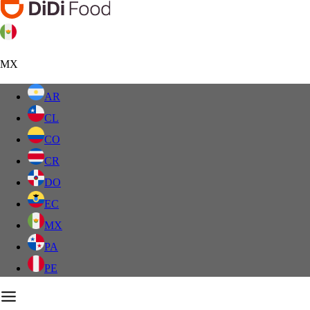
MX
AR
CL
CO
CR
DO
EC
MX
PA
PE