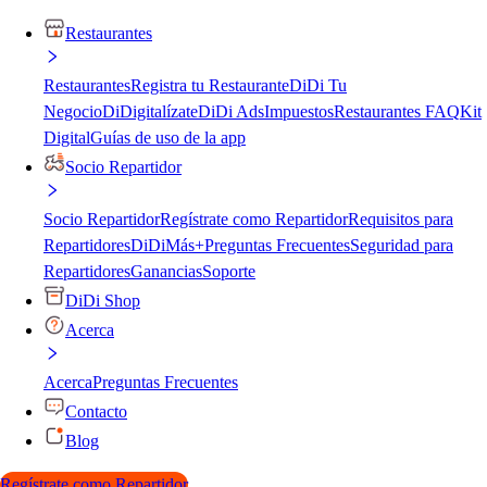
Restaurantes
Restaurantes
Registra tu Restaurante
DiDi Tu
Negocio
DiDigitalízate
DiDi Ads
Impuestos
Restaurantes FAQ
Kit
Digital
Guías de uso de la app
Socio Repartidor
Socio Repartidor
Regístrate como Repartidor
Requisitos para
Repartidores
DiDiMás+
Preguntas Frecuentes
Seguridad para
Repartidores
Ganancias
Soporte
DiDi Shop
Acerca
Acerca
Preguntas Frecuentes
Contacto
Blog
Regístrate como Repartidor