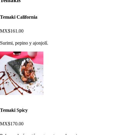
Temakis
Temaki California
MX$161.00
Surimi, pepino y ajonjolí.
Temaki Spicy
MX$170.00