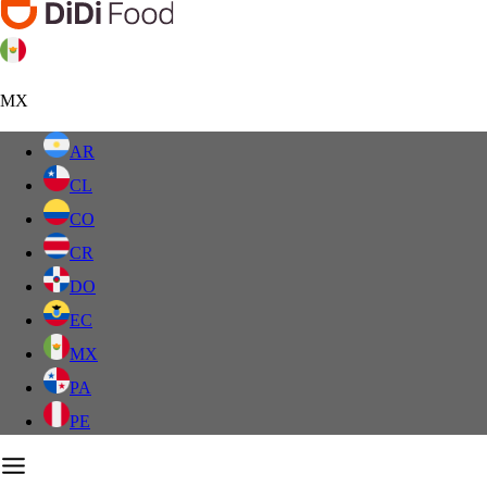
MX
AR
CL
CO
CR
DO
EC
MX
PA
PE