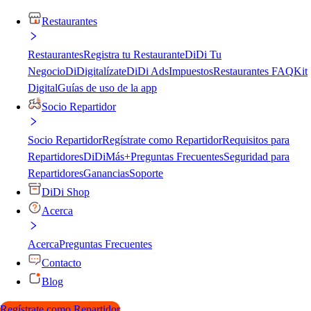
Restaurantes
Restaurantes
Registra tu Restaurante
DiDi Tu
Negocio
DiDigitalízate
DiDi Ads
Impuestos
Restaurantes FAQ
Kit
Digital
Guías de uso de la app
Socio Repartidor
Socio Repartidor
Regístrate como Repartidor
Requisitos para
Repartidores
DiDiMás+
Preguntas Frecuentes
Seguridad para
Repartidores
Ganancias
Soporte
DiDi Shop
Acerca
Acerca
Preguntas Frecuentes
Contacto
Blog
Regístrate como Repartidor