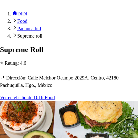
DiDi
Food
Pachuca hid
Supreme roll
Su
p
reme Roll
⭐ Ra
t
ing
:
4.6
📍 Dirección
:
Calle Melc
h
or Ocam
p
o 2029A, Cen
t
ro, 42180
Pac
h
uquilla, Hgo., México
Ver en el sitio de DiDi Food