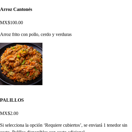
Arroz Cantonés
MX$100.00
Arroz frito con pollo, cerdo y verduras
PALILLOS
MX$2.00
Si selecciona la opción ‘Requiere cubiertos’, se enviará 1 tenedor sin