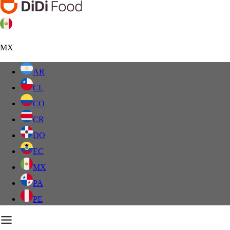
MX
AR
CL
CO
CR
DO
EC
MX
PA
PE