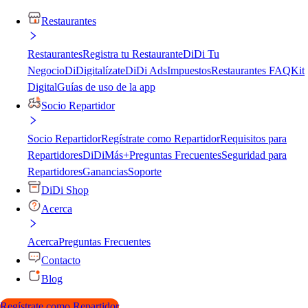
Restaurantes
Restaurantes
Registra tu Restaurante
DiDi Tu
Negocio
DiDigitalízate
DiDi Ads
Impuestos
Restaurantes FAQ
Kit
Digital
Guías de uso de la app
Socio Repartidor
Socio Repartidor
Regístrate como Repartidor
Requisitos para
Repartidores
DiDiMás+
Preguntas Frecuentes
Seguridad para
Repartidores
Ganancias
Soporte
DiDi Shop
Acerca
Acerca
Preguntas Frecuentes
Contacto
Blog
Regístrate como Repartidor