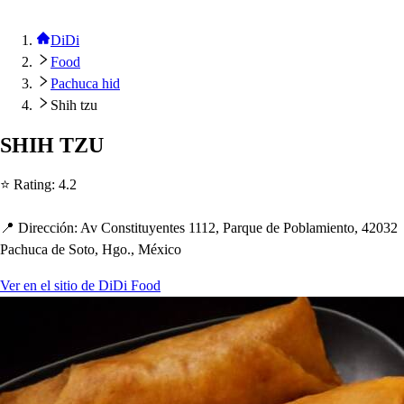
DiDi
Food
Pachuca hid
Shih tzu
SHIH TZU
⭐ Ra
t
ing
:
4.2
📍 Dirección
:
Av Con
s
t
i
t
uyen
t
e
s
1112, Parque de Poblamien
t
o, 42032
Pac
h
uca de So
t
o, Hgo., México
Ver en el sitio de DiDi Food