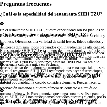
Pregun
t
a
s
frecuen
t
e
s
¿Cuál es la especialidad del restaurante SHIH TZU?
En el restaurante SHIH TZU, nuestra especialidad son los platillos de
¿Qué horarios tiene el restaurante SHIH TZU?
la cocina asiática, con un enfoque particular en la gastronomía china y
japonesa. Ofrecemos una variedad de sushi fresco, fideos salteados y
deliciosos dim sum, todos preparados con ingredientes de alta calidad.
El restaurante SHIH TZU está abierto de lunes a domingo, ofreciendo
Nuestro chef experimentado se asegura de que cada plato no solo sea
¿Se puede hacer reservación en SHIH TZU?
un horario flexible para adaptarse a tus necesidades. Abrimos nuestras
delicioso, sino también visualmente atractivo, brindando una
puertas a las 12:00 PM y servimos hasta las 10:00 PM. Ya sea que
experiencia culinaria única en Pachuca.
desees disfrutar de un almuerzo tranquilo o una cena especial, nuestro
Sí, en el restaurante SHIH TZU recomendamos hacer reservaciones,
equipo está listo para recibirte y ofrecerte un servicio excepcional en
¿Ofrecen opciones vegetarianas y veganas en SHIH
especialmente durante los fines de semana y días festivos, ya que
un ambiente acogedor.
TZU?
nuestra popularidad ha crecido considerablemente. Puedes hacer tu
reservación llamando a nuestro número de contacto o a través de
nuestra página web. Esto garantiza que tengas una mesa lista para ti y
Sí, en SHIH TZU nos preocupamos por todos nuestros clientes, por lo
tus acompañantes, asegurando una experiencia sin contratiempos.
¿Cuál es la dirección del restaurante SHIH TZU?
que ofrecemos una variedad de opciones vegetarianas y veganas en