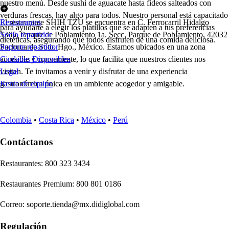
nuestro menú. Desde sushi de aguacate hasta fideos salteados con
verduras frescas, hay algo para todos. Nuestro personal está capacitado
El restaurante SHIH TZU se encuentra en C. Ferrocarril Hidalgo
Restaurantes
para ayudarte a elegir los platillos que se adapten a tus preferencias
1365, Parque de Poblamiento 1a. Secc, Parque de Poblamiento, 42032
Socio repartidor
dietéticas, asegurando que todos disfruten de una comida deliciosa.
Pachuca de Soto, Hgo., México. Estamos ubicados en una zona
Soporte repartidor
accesible y conveniente, lo que facilita que nuestros clientes nos
Ciudades Disponibles
visiten. Te invitamos a venir y disfrutar de una experiencia
Legal
gastronómica única en un ambiente acogedor y amigable.
Renta de equipo
Colombia
•
Costa Rica
•
México
•
Perú
Contáctanos
Re
s
t
auran
t
e
s
:
800 323 3434
Re
s
t
auran
t
e
s
Premium
:
800 801 0186
Correo
:
soporte.tienda@mx.didiglobal.com
Regulación