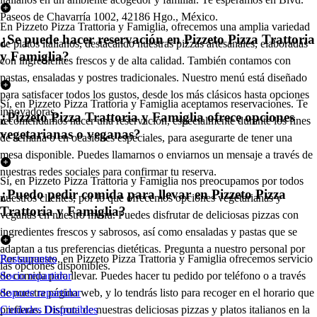
Paseos de Chavarría 1002, 42186 Hgo., México.
En Pizzeto Pizza Trattoria y Famiglia, ofrecemos una amplia variedad
¿Se puede hacer reservación en Pizzeto Pizza Trattoria
de platos italianos, destacando nuestras pizzas artesanales, elaboradas
y Famiglia?
con ingredientes frescos y de alta calidad. También contamos con
pastas, ensaladas y postres tradicionales. Nuestro menú está diseñado
para satisfacer todos los gustos, desde los más clásicos hasta opciones
Sí, en Pizzeto Pizza Trattoria y Famiglia aceptamos reservaciones. Te
innovadoras.
¿Pizzeto Pizza Trattoria y Famiglia ofrece opciones
recomendamos hacer una reservación, especialmente durante los fines
vegetarianas o veganas?
de semana o en ocasiones especiales, para asegurarte de tener una
mesa disponible. Puedes llamarnos o enviarnos un mensaje a través de
nuestras redes sociales para confirmar tu reserva.
Sí, en Pizzeto Pizza Trattoria y Famiglia nos preocupamos por todos
¿Puedo pedir comida para llevar en Pizzeto Pizza
nuestros clientes, por lo que ofrecemos opciones vegetarianas y
Trattoria y Famiglia?
veganas en nuestro menú. Puedes disfrutar de deliciosas pizzas con
ingredientes frescos y sabrosos, así como ensaladas y pastas que se
adaptan a tus preferencias dietéticas. Pregunta a nuestro personal por
Por supuesto, en Pizzeto Pizza Trattoria y Famiglia ofrecemos servicio
Restaurantes
las opciones disponibles.
de comida para llevar. Puedes hacer tu pedido por teléfono o a través
Socio repartidor
de nuestra página web, y lo tendrás listo para recoger en el horario que
Soporte repartidor
prefieras. Disfruta de nuestras deliciosas pizzas y platos italianos en la
Ciudades Disponibles