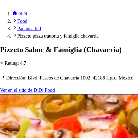
DiDi
Food
Pachuca hid
Pizzeto pizza trattoria y famiglia chavarria
Pizze
t
o Sabor & Famiglia
(
C
h
avarría
)
⭐ Ra
t
ing
:
4.7
📍 Dirección
:
Blvd. Pa
s
eo
s
de C
h
avarría 1002, 42186 Hgo., México
Ver en el sitio de DiDi Food