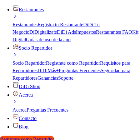
Restaurantes
Restaurantes
Registra tu Restaurante
DiDi Tu
Negocio
DiDigitalízate
DiDi Ads
Impuestos
Restaurantes FAQ
Kit
Digital
Guías de uso de la app
Socio Repartidor
Socio Repartidor
Regístrate como Repartidor
Requisitos para
Repartidores
DiDiMás+
Preguntas Frecuentes
Seguridad para
Repartidores
Ganancias
Soporte
DiDi Shop
Acerca
Acerca
Preguntas Frecuentes
Contacto
Blog
Regístrate como Repartidor