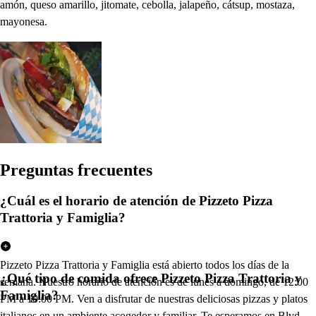
amón, queso amarillo, jitomate, cebolla, jalapeño, cátsup, mostaza,
mayonesa.
Pregun
t
a
s
frecuen
t
e
s
¿Cuál es el horario de atención de Pizzeto Pizza
Trattoria y Famiglia?
Pizzeto Pizza Trattoria y Famiglia está abierto todos los días de la
¿Qué tipo de comida ofrece Pizzeto Pizza Trattoria y
semana. Nuestro horario de atención es de lunes a domingo, de 12:00
Famiglia?
PM a 10:00 PM. Ven a disfrutar de nuestras deliciosas pizzas y platos
italianos en un ambiente acogedor y familiar. Te esperamos en Blvd.