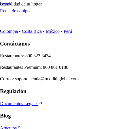
comodidad de tu hogar.
Legal
Renta de equipo
Colombia
•
Costa Rica
•
México
•
Perú
Contáctanos
Re
s
t
auran
t
e
s
:
800 323 3434
Re
s
t
auran
t
e
s
Premium
:
800 801 0186
Correo
:
soporte.tienda@mx.didiglobal.com
Regulación
Documentos Legales
Blog
Artículos