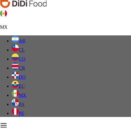
MX
AR
CL
CO
CR
DO
EC
MX
PA
PE