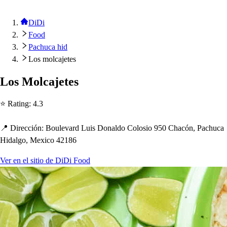
DiDi
Food
Pachuca hid
Los molcajetes
Lo
s
Molcaje
t
e
s
⭐ Ra
t
ing
:
4.3
📍 Dirección
:
Boulevard Lui
s
Donaldo Colo
s
io 950 C
h
acón, Pac
h
uca
Hidalgo, Mexico 42186
Ver en el sitio de DiDi Food