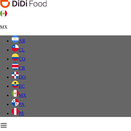
MX
AR
CL
CO
CR
DO
EC
MX
PA
PE