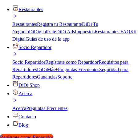
Restaurantes
Restaurantes
Registra tu Restaurante
DiDi Tu
Negocio
DiDigitalízate
DiDi Ads
Impuestos
Restaurantes FAQ
Kit
Digital
Guías de uso de la app
Socio Repartidor
Socio Repartidor
Regístrate como Repartidor
Requisitos para
Repartidores
DiDiMás+
Preguntas Frecuentes
Seguridad para
Repartidores
Ganancias
Soporte
DiDi Shop
Acerca
Acerca
Preguntas Frecuentes
Contacto
Blog
Regístrate como Repartidor