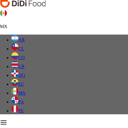
MX
AR
CL
CO
CR
DO
EC
MX
PA
PE