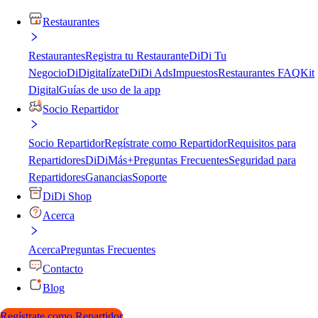
Restaurantes
Restaurantes
Registra tu Restaurante
DiDi Tu
Negocio
DiDigitalízate
DiDi Ads
Impuestos
Restaurantes FAQ
Kit
Digital
Guías de uso de la app
Socio Repartidor
Socio Repartidor
Regístrate como Repartidor
Requisitos para
Repartidores
DiDiMás+
Preguntas Frecuentes
Seguridad para
Repartidores
Ganancias
Soporte
DiDi Shop
Acerca
Acerca
Preguntas Frecuentes
Contacto
Blog
Regístrate como Repartidor