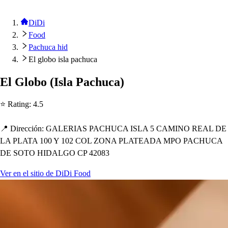
DiDi
Food
Pachuca hid
El globo isla pachuca
El Globo
(
I
s
la Pac
h
uca
)
⭐ Ra
t
ing
:
4.5
📍 Dirección
:
GALERIAS PACHUCA ISLA 5 CAMINO REAL DE
LA PLATA 100 Y 102 COL ZONA PLATEADA MPO PACHUCA
DE SOTO HIDALGO CP 42083
Ver en el sitio de DiDi Food