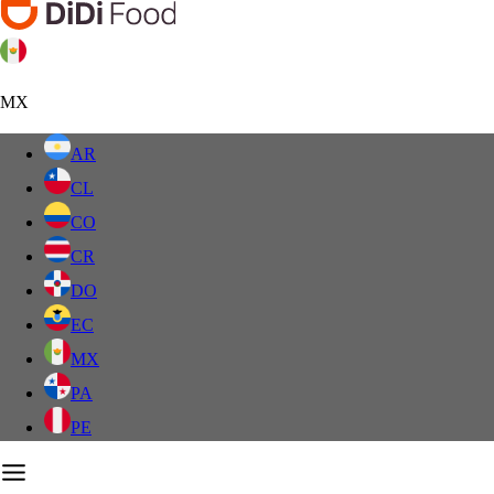
MX
AR
CL
CO
CR
DO
EC
MX
PA
PE