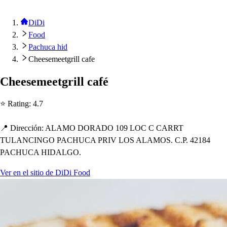
DiDi
Food
Pachuca hid
Cheesemeetgrill cafe
C
h
ee
s
emee
t
grill café
⭐ Ra
t
ing
:
4.7
📍 Dirección
:
ALAMO DORADO 109 LOC C CARRT
TULANCINGO PACHUCA PRIV LOS ALAMOS. C.P. 42184
PACHUCA HIDALGO.
Ver en el sitio de DiDi Food