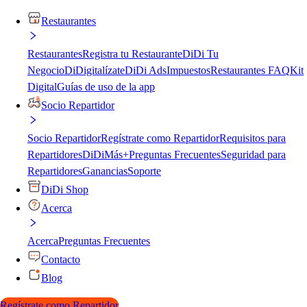
Restaurantes
Restaurantes
Registra tu Restaurante
DiDi Tu
Negocio
DiDigitalízate
DiDi Ads
Impuestos
Restaurantes FAQ
Kit
Digital
Guías de uso de la app
Socio Repartidor
Socio Repartidor
Regístrate como Repartidor
Requisitos para
Repartidores
DiDiMás+
Preguntas Frecuentes
Seguridad para
Repartidores
Ganancias
Soporte
DiDi Shop
Acerca
Acerca
Preguntas Frecuentes
Contacto
Blog
Regístrate como Repartidor