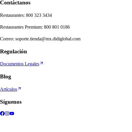
Contáctanos
Re
s
t
auran
t
e
s
:
800 323 3434
Re
s
t
auran
t
e
s
Premium
:
800 801 0186
Correo
:
soporte.tienda@mx.didiglobal.com
Regulación
Documentos Legales
Blog
Artículos
Síguenos