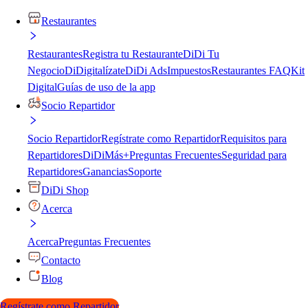
Restaurantes
Restaurantes
Registra tu Restaurante
DiDi Tu
Negocio
DiDigitalízate
DiDi Ads
Impuestos
Restaurantes FAQ
Kit
Digital
Guías de uso de la app
Socio Repartidor
Socio Repartidor
Regístrate como Repartidor
Requisitos para
Repartidores
DiDiMás+
Preguntas Frecuentes
Seguridad para
Repartidores
Ganancias
Soporte
DiDi Shop
Acerca
Acerca
Preguntas Frecuentes
Contacto
Blog
Regístrate como Repartidor