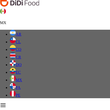
MX
AR
CL
CO
CR
DO
EC
MX
PA
PE