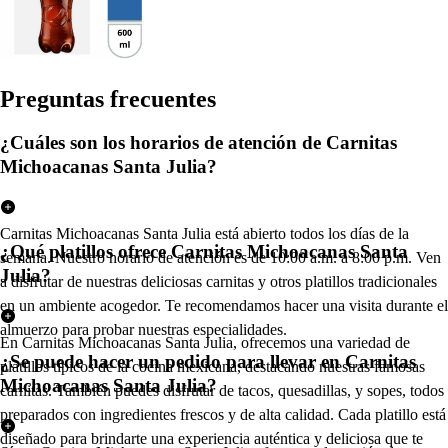
Pregun
t
a
s
frecuen
t
e
s
¿Cuáles son los horarios de atención de Carnitas
Michoacanas Santa Julia?
Carnitas Michoacanas Santa Julia está abierto todos los días de la
¿Qué platillos ofrece Carnitas Michoacanas Santa
semana. Nuestro horario de atención es de 10:00 a.m. a 8:00 p.m. Ven
Julia?
a disfrutar de nuestras deliciosas carnitas y otros platillos tradicionales
en un ambiente acogedor. Te recomendamos hacer una visita durante el
almuerzo para probar nuestras especialidades.
En Carnitas Michoacanas Santa Julia, ofrecemos una variedad de
¿Se puede hacer un pedido para llevar en Carnitas
platillos típicos de la cocina mexicana, destacando nuestras famosas
Michoacanas Santa Julia?
carnitas. También puedes disfrutar de tacos, quesadillas, y sopes, todos
preparados con ingredientes frescos y de alta calidad. Cada platillo está
diseñado para brindarte una experiencia auténtica y deliciosa que te