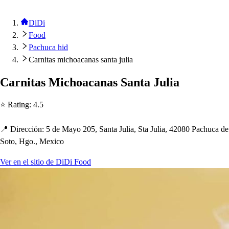
DiDi
Food
Pachuca hid
Carnitas michoacanas santa julia
Carni
t
a
s
Mic
h
oacana
s
San
t
a Julia
⭐ Ra
t
ing
:
4.5
📍 Dirección
:
5 de Mayo 205, San
t
a Julia, S
t
a Julia, 42080 Pac
h
uca de
So
t
o, Hgo., Mexico
Ver en el sitio de DiDi Food