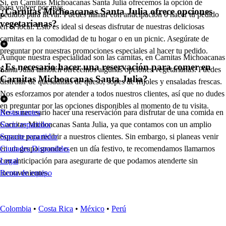
Sí, en Carnitas Michoacanas Santa Julia ofrecemos la opción de
hará volver por más.
¿Carnitas Michoacanas Santa Julia ofrece opciones
pedidos para llevar. Puedes llamar con anticipación o hacer tu pedido
vegetarianas?
en el local. Esto es ideal si deseas disfrutar de nuestras deliciosas
carnitas en la comodidad de tu hogar o en un picnic. Asegúrate de
preguntar por nuestras promociones especiales al hacer tu pedido.
Aunque nuestra especialidad son las carnitas, en Carnitas Michoacanas
¿Es necesario hacer una reservación para comer en
Santa Julia también ofrecemos algunas opciones vegetarianas. Puedes
Carnitas Michoacanas Santa Julia?
disfrutar de quesadillas de queso, sopes de frijoles y ensaladas frescas.
Nos esforzamos por atender a todos nuestros clientes, así que no dudes
en preguntar por las opciones disponibles al momento de tu visita.
No es necesario hacer una reservación para disfrutar de una comida en
Restaurantes
Carnitas Michoacanas Santa Julia, ya que contamos con un amplio
Socio repartidor
espacio para recibir a nuestros clientes. Sin embargo, si planeas venir
Soporte repartidor
en un grupo grande o en un día festivo, te recomendamos llamarnos
Ciudades Disponibles
con anticipación para asegurarte de que podamos atenderte sin
Legal
inconvenientes.
Renta de equipo
Colombia
•
Costa Rica
•
México
•
Perú