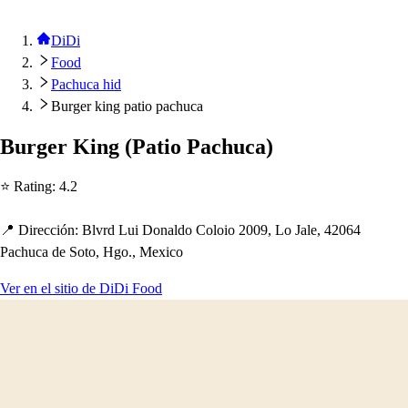
DiDi
Food
Pachuca hid
Burger king patio pachuca
Burger King
(
Pa
t
io Pac
h
uca
)
⭐ Ra
t
ing
:
4.2
📍 Dirección
:
Blvrd Lui Donaldo Coloio 2009, Lo Jale, 42064
Pac
h
uca de So
t
o, Hgo., Mexico
Ver en el sitio de DiDi Food