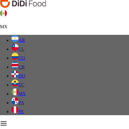
MX
AR
CL
CO
CR
DO
EC
MX
PA
PE