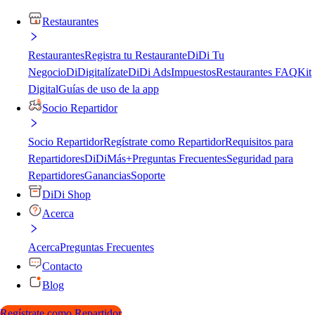
Restaurantes
Restaurantes
Registra tu Restaurante
DiDi Tu
Negocio
DiDigitalízate
DiDi Ads
Impuestos
Restaurantes FAQ
Kit
Digital
Guías de uso de la app
Socio Repartidor
Socio Repartidor
Regístrate como Repartidor
Requisitos para
Repartidores
DiDiMás+
Preguntas Frecuentes
Seguridad para
Repartidores
Ganancias
Soporte
DiDi Shop
Acerca
Acerca
Preguntas Frecuentes
Contacto
Blog
Regístrate como Repartidor