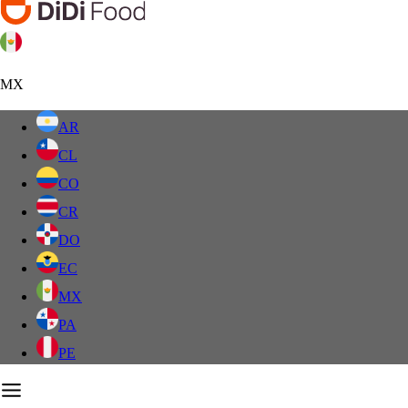
MX
AR
CL
CO
CR
DO
EC
MX
PA
PE