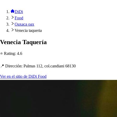
DiDi
Food
Oaxaca oax
Venecia taqueria
Venecia Taquería
⭐ Ra
t
ing
:
4.6
📍 Dirección
:
Palma
s
112, col.candiani 68130
Ver en el sitio de DiDi Food