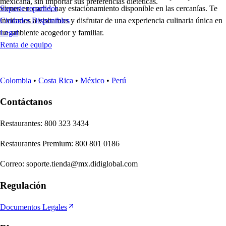
mexicana, sin importar sus preferencias dietéticas.
vienes en coche, hay estacionamiento disponible en las cercanías. Te
Soporte repartidor
invitamos a visitarnos y disfrutar de una experiencia culinaria única en
Ciudades Disponibles
un ambiente acogedor y familiar.
Legal
Renta de equipo
Colombia
•
Costa Rica
•
México
•
Perú
Contáctanos
Re
s
t
auran
t
e
s
:
800 323 3434
Re
s
t
auran
t
e
s
Premium
:
800 801 0186
Correo
:
soporte.tienda@mx.didiglobal.com
Regulación
Documentos Legales