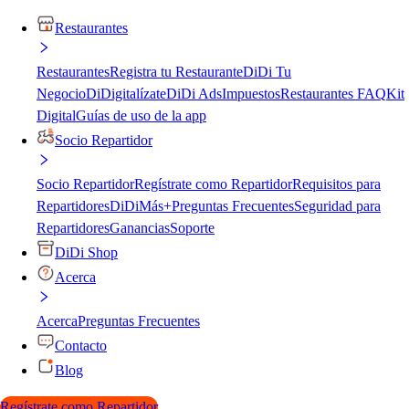
Restaurantes
Restaurantes
Registra tu Restaurante
DiDi Tu
Negocio
DiDigitalízate
DiDi Ads
Impuestos
Restaurantes FAQ
Kit
Digital
Guías de uso de la app
Socio Repartidor
Socio Repartidor
Regístrate como Repartidor
Requisitos para
Repartidores
DiDiMás+
Preguntas Frecuentes
Seguridad para
Repartidores
Ganancias
Soporte
DiDi Shop
Acerca
Acerca
Preguntas Frecuentes
Contacto
Blog
Regístrate como Repartidor