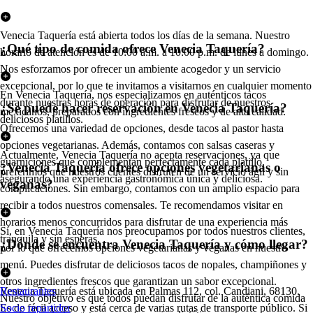
Venecia Taquería está abierta todos los días de la semana. Nuestro
¿Qué tipo de comida ofrece Venecia Taquería?
horario de atención es de 10:00 a.m. a 10:00 p.m. de lunes a domingo.
Nos esforzamos por ofrecer un ambiente acogedor y un servicio
excepcional, por lo que te invitamos a visitarnos en cualquier momento
En Venecia Taquería, nos especializamos en auténticos tacos
durante nuestras horas de operación para disfrutar de nuestros
¿Se puede hacer reservación en Venecia Taquería?
mexicanos, preparados con ingredientes frescos y de alta calidad.
deliciosos platillos.
Ofrecemos una variedad de opciones, desde tacos al pastor hasta
opciones vegetarianas. Además, contamos con salsas caseras y
Actualmente, Venecia Taquería no acepta reservaciones, ya que
guarniciones que complementan perfectamente cada platillo,
¿Venecia Taquería ofrece opciones vegetarianas o
preferimos que nuestros clientes disfruten de un servicio ágil y sin
asegurando una experiencia gastronómica única y deliciosa.
veganas?
complicaciones. Sin embargo, contamos con un amplio espacio para
recibir a todos nuestros comensales. Te recomendamos visitar en
horarios menos concurridos para disfrutar de una experiencia más
Sí, en Venecia Taquería nos preocupamos por todos nuestros clientes,
tranquila y sin esperas.
¿Dónde se encuentra Venecia Taquería y cómo llegar?
por lo que ofrecemos opciones vegetarianas y veganas en nuestro
menú. Puedes disfrutar de deliciosos tacos de nopales, champiñones y
otros ingredientes frescos que garantizan un sabor excepcional.
Venecia Taquería está ubicada en Palmas 112, col. Candiani, 68130.
Restaurantes
Nuestro objetivo es que todos puedan disfrutar de la auténtica comida
Es de fácil acceso y está cerca de varias rutas de transporte público. Si
Socio repartidor