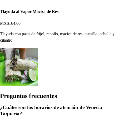
Tlayuda al Vapor Maciza de Res
MX$164.00
Tlayuda con pasta de frijol, repollo, maciza de res, quesillo, cebolla y
cilantro.
Pregun
t
a
s
frecuen
t
e
s
¿Cuáles son los horarios de atención de Venecia
Taquería?