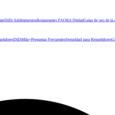
ate
DiDi Ads
Impuestos
Restaurantes FAQ
Kit Digital
Guías de uso de la
artidores
DiDiMás+
Preguntas Frecuentes
Seguridad para Repartidores
G