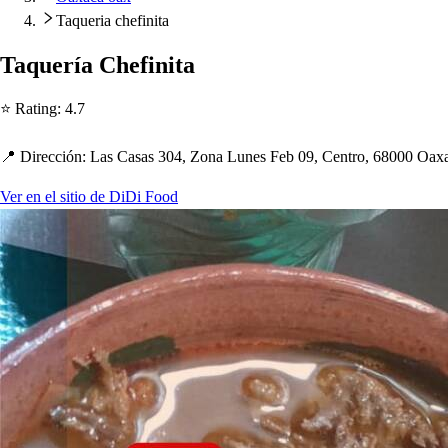
Taqueria chefinita
Taquería C
h
efini
t
a
⭐ Ra
t
ing
:
4.7
📍 Dirección
:
La
s
Ca
s
a
s
304, Zona Lune
s
Feb 09, Cen
t
ro, 68000 Oaxa
Ver en el sitio de DiDi Food