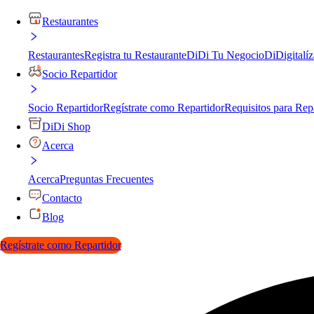
Restaurantes
Restaurantes
Registra tu Restaurante
DiDi Tu Negocio
DiDigitalíz
Socio Repartidor
Socio Repartidor
Regístrate como Repartidor
Requisitos para Rep
DiDi Shop
Acerca
Acerca
Preguntas Frecuentes
Contacto
Blog
Regístrate como Repartidor