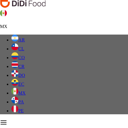
MX
AR
CL
CO
CR
DO
EC
MX
PA
PE