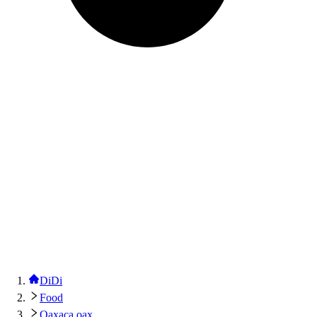
DiDi
Food
Oaxaca oax