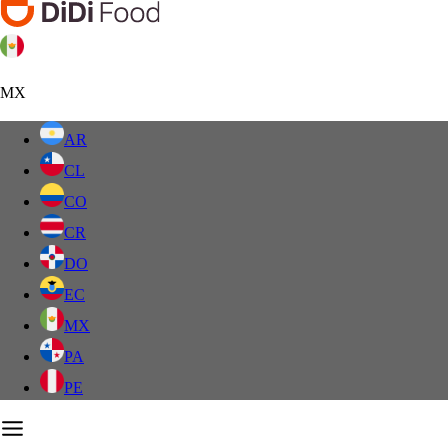
MX
AR
CL
CO
CR
DO
EC
MX
PA
PE