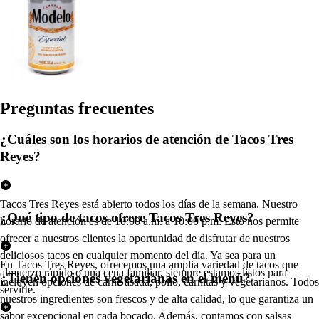
Pregun
t
a
s
frecuen
t
e
s
¿Cuáles son los horarios de atención de Tacos Tres
Reyes?
Tacos Tres Reyes está abierto todos los días de la semana. Nuestro
¿Qué tipo de tacos ofrece Tacos Tres Reyes?
horario de atención es de 10:00 a.m. a 10:00 p.m. Esto nos permite
ofrecer a nuestros clientes la oportunidad de disfrutar de nuestros
deliciosos tacos en cualquier momento del día. Ya sea para un
En Tacos Tres Reyes, ofrecemos una amplia variedad de tacos que
almuerzo rápido o una cena familiar, siempre estamos listos para
¿Tienen opciones vegetarianas en el menú?
incluyen opciones de carne asada, pollo, carnitas y vegetarianos. Todos
servirte.
nuestros ingredientes son frescos y de alta calidad, lo que garantiza un
sabor excepcional en cada bocado. Además, contamos con salsas