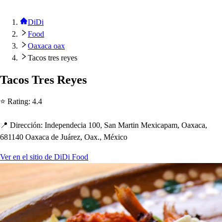
DiDi
Food
Oaxaca oax
Tacos tres reyes
Taco
s
Tre
s
Reye
s
⭐ Ra
t
ing
:
4.4
📍 Dirección
:
Inde
p
endecia 100, San Mar
t
in Mexica
p
am, Oaxaca,
681140 Oaxaca de Juárez, Oax., México
Ver en el sitio de DiDi Food