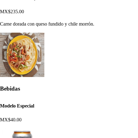
MX$235.00
Carne dorada con queso fundido y chile morrón.
Bebidas
Modelo Especial
MX$40.00