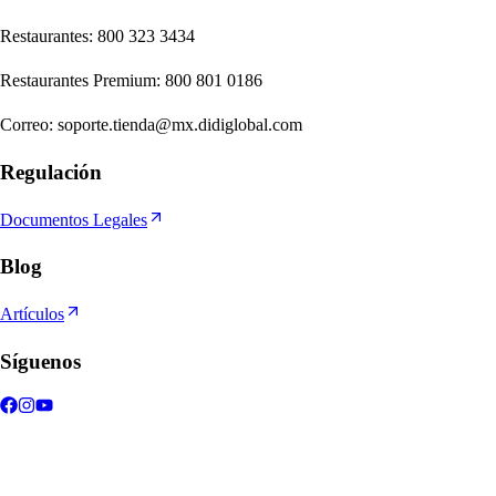
Re
s
t
auran
t
e
s
:
800 323 3434
Re
s
t
auran
t
e
s
Premium
:
800 801 0186
Correo
:
soporte.tienda@mx.didiglobal.com
Regulación
Documentos Legales
Blog
Artículos
Síguenos