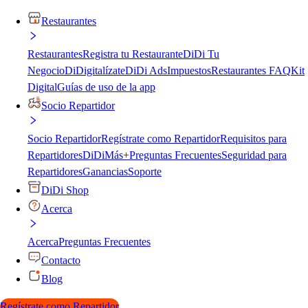
Restaurantes
Restaurantes
Registra tu Restaurante
DiDi Tu
Negocio
DiDigitalízate
DiDi Ads
Impuestos
Restaurantes FAQ
Kit
Digital
Guías de uso de la app
Socio Repartidor
Socio Repartidor
Regístrate como Repartidor
Requisitos para
Repartidores
DiDiMás+
Preguntas Frecuentes
Seguridad para
Repartidores
Ganancias
Soporte
DiDi Shop
Acerca
Acerca
Preguntas Frecuentes
Contacto
Blog
Regístrate como Repartidor