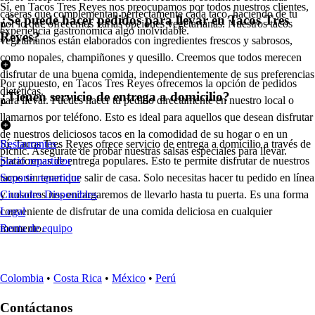
Sí, en Tacos Tres Reyes nos preocupamos por todos nuestros clientes,
caseras que complementan perfectamente cada taco, haciendo de tu
¿Se puede hacer pedidos para llevar en Tacos Tres
por lo que ofrecemos varias opciones vegetarianas. Nuestros tacos
experiencia gastronómica algo inolvidable.
Reyes?
vegetarianos están elaborados con ingredientes frescos y sabrosos,
como nopales, champiñones y quesillo. Creemos que todos merecen
disfrutar de una buena comida, independientemente de sus preferencias
Por supuesto, en Tacos Tres Reyes ofrecemos la opción de pedidos
dietéticas.
¿Tienen servicio de entrega a domicilio?
para llevar. Puedes hacer tu pedido directamente en nuestro local o
llamarnos por teléfono. Esto es ideal para aquellos que desean disfrutar
de nuestros deliciosos tacos en la comodidad de su hogar o en un
Sí, Tacos Tres Reyes ofrece servicio de entrega a domicilio a través de
Restaurantes
picnic. Asegúrate de probar nuestras salsas especiales para llevar.
plataformas de entrega populares. Esto te permite disfrutar de nuestros
Socio repartidor
tacos sin tener que salir de casa. Solo necesitas hacer tu pedido en línea
Soporte repartidor
y nosotros nos encargaremos de llevarlo hasta tu puerta. Es una forma
Ciudades Disponibles
conveniente de disfrutar de una comida deliciosa en cualquier
Legal
momento.
Renta de equipo
Colombia
•
Costa Rica
•
México
•
Perú
Contáctanos