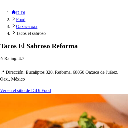
DiDi
Food
Oaxaca oax
Tacos el sabroso
Taco
s
El Sabro
s
o Reforma
⭐ Ra
t
ing
:
4.7
📍 Dirección
:
Eucali
p
t
o
s
320, Reforma, 68050 Oaxaca de Juárez,
Oax., México
Ver en el sitio de DiDi Food