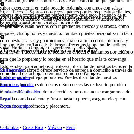
nuestros ingredientes son frescos y de alta calidad, lo que garantiza un
sabor excepcional en cada bocado. Además, contamos con salsas
Sí, en Tacos El Sabroso nos preocupamos por todos nuestros clientes,
caseras que complementan perfectamente cada taco, haciendo de tu
¿Se puede hacer un pedido para llevar en Tacos El
por lo que ofrecemos varias opciones vegetarianas. Nuestros tacos
experiencia gastronómica algo inolvidable.
Sabroso?
vegetarianos están hechos con ingredientes frescos y sabrosos, como
nopales, champiñones y quesillo. También puedes personalizar tu taco
con nuestras salsas y guarniciones para crear una comida deliciosa y
Por supuesto, en Tacos El Sabroso ofrecemos la opción de pedidos
satisfactoria, sin importar tus preferencias dietéticas.
¿Tienen servicio de entrega a domicilio?
para llevar. Puedes hacer tu pedido en el local o llamarnos por teléfono
para que lo prepares y lo recojas en el horario que más te convenga.
Esto es ideal para aquellos que desean disfrutar de nuestros tacos en la
Sí, Tacos El Sabroso ofrece servicio de entrega a domicilio a través de
Restaurantes
comodidad de su hogar o en una reunión con amigos.
plataformas de entrega populares. Puedes disfrutar de nuestros
Socio repartidor
deliciosos tacos sin salir de casa. Solo necesitas realizar tu pedido a
Soporte repartidor
través de la aplicación de tu elección y nosotros nos encargaremos de
Ciudades Disponibles
llevar la comida caliente y fresca hasta tu puerta, asegurando que tu
Legal
experiencia sea cómoda y placentera.
Renta de equipo
Colombia
•
Costa Rica
•
México
•
Perú