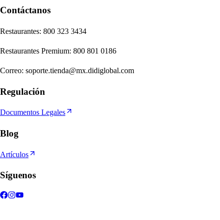
Contáctanos
Re
s
t
auran
t
e
s
:
800 323 3434
Re
s
t
auran
t
e
s
Premium
:
800 801 0186
Correo
:
soporte.tienda@mx.didiglobal.com
Regulación
Documentos Legales
Blog
Artículos
Síguenos