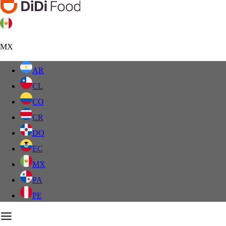
MX
AR
CL
CO
CR
DO
EC
MX
PA
PE