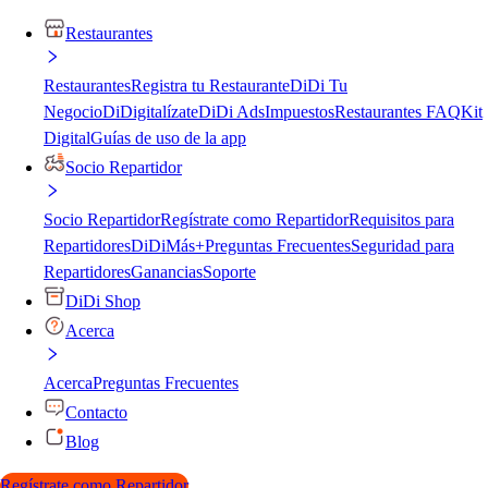
Restaurantes
Restaurantes
Registra tu Restaurante
DiDi Tu
Negocio
DiDigitalízate
DiDi Ads
Impuestos
Restaurantes FAQ
Kit
Digital
Guías de uso de la app
Socio Repartidor
Socio Repartidor
Regístrate como Repartidor
Requisitos para
Repartidores
DiDiMás+
Preguntas Frecuentes
Seguridad para
Repartidores
Ganancias
Soporte
DiDi Shop
Acerca
Acerca
Preguntas Frecuentes
Contacto
Blog
Regístrate como Repartidor