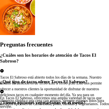
Pregun
t
a
s
frecuen
t
e
s
¿Cuáles son los horarios de atención de Tacos El
Sabroso?
Tacos El Sabroso está abierto todos los días de la semana. Nuestro
¿Qué tipo de tacos ofrece Tacos El Sabroso?
horario de atención es de 11:00 a.m. a 10:00 p.m. Esto nos permite
ofrecer a nuestros clientes la oportunidad de disfrutar de nuestros
deliciosos tacos en cualquier momento del día. Ya sea para un
En Tacos El Sabroso, ofrecemos una amplia variedad de tacos que
almuerzo rápido o una cena con amigos, siempre estamos listos para
¿Tienen opciones vegetarianas en el menú?
incluyen opciones de carne asada, pollo, carnitas y vegetarianos. Todos
servirte.