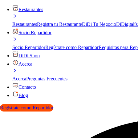
Restaurantes
Restaurantes
Registra tu Restaurante
DiDi Tu Negocio
DiDigitalíz
Socio Repartidor
Socio Repartidor
Regístrate como Repartidor
Requisitos para Rep
DiDi Shop
Acerca
Acerca
Preguntas Frecuentes
Contacto
Blog
Regístrate como Repartidor