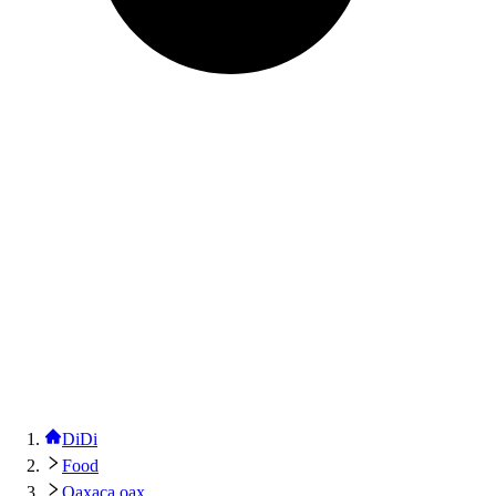
DiDi
Food
Oaxaca oax