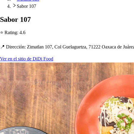
Sabor 107
Sabor 107
⭐ Ra
t
ing
:
4.6
📍 Dirección
:
Zima
t
lan 107, Col Guelague
t
za, 71222 Oaxaca de Juáre
Ver en el sitio de DiDi Food