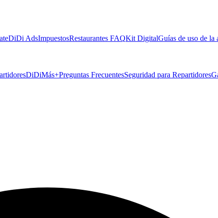
ate
DiDi Ads
Impuestos
Restaurantes FAQ
Kit Digital
Guías de uso de la
artidores
DiDiMás+
Preguntas Frecuentes
Seguridad para Repartidores
G