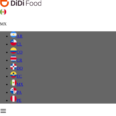
MX
AR
CL
CO
CR
DO
EC
MX
PA
PE