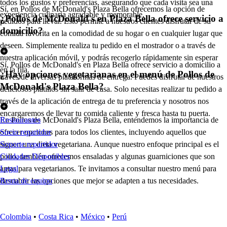
todos los gustos y preferencias, asegurando que cada visita sea una
Sí, en Pollos de McDonald's Plaza Bella ofrecemos la opción de
experiencia culinaria agradable y memorable.
¿Pollos de McDonald's en Plaza Bella ofrece servicio a
pedidos para llevar. Esto permite a nuestros clientes disfrutar de su
domicilio?
comida favorita en la comodidad de su hogar o en cualquier lugar que
deseen. Simplemente realiza tu pedido en el mostrador o a través de
nuestra aplicación móvil, y podrás recogerlo rápidamente sin esperar
Sí, Pollos de McDonald's en Plaza Bella ofrece servicio a domicilio a
en la fila.
¿Hay opciones vegetarianas en el menú de Pollos de
través de diversas plataformas de entrega. Puedes disfrutar de nuestros
McDonald's Plaza Bella?
deliciosos platillos sin salir de casa. Solo necesitas realizar tu pedido a
través de la aplicación de entrega de tu preferencia y nosotros nos
encargaremos de llevar tu comida caliente y fresca hasta tu puerta.
En Pollos de McDonald's Plaza Bella, entendemos la importancia de
Restaurantes
ofrecer opciones para todos los clientes, incluyendo aquellos que
Socio repartidor
siguen una dieta vegetariana. Aunque nuestro enfoque principal es el
Soporte repartidor
pollo, también ofrecemos ensaladas y algunas guarniciones que son
Ciudades Disponibles
aptas para vegetarianos. Te invitamos a consultar nuestro menú para
Legal
descubrir las opciones que mejor se adapten a tus necesidades.
Renta de equipo
Colombia
•
Costa Rica
•
México
•
Perú