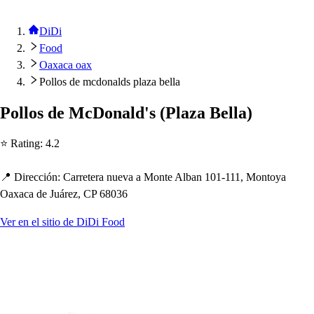
DiDi
Food
Oaxaca oax
Pollos de mcdonalds plaza bella
Pollo
s
de McDonald'
s
(
Plaza Bella
)
⭐ Ra
t
ing
:
4.2
📍 Dirección
:
Carre
t
era nueva a Mon
t
e Alban 101-111, Mon
t
oya
Oaxaca de Juárez, CP 68036
Ver en el sitio de DiDi Food