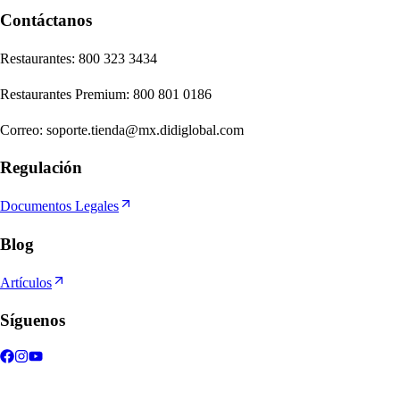
Contáctanos
Re
s
t
auran
t
e
s
:
800 323 3434
Re
s
t
auran
t
e
s
Premium
:
800 801 0186
Correo
:
soporte.tienda@mx.didiglobal.com
Regulación
Documentos Legales
Blog
Artículos
Síguenos