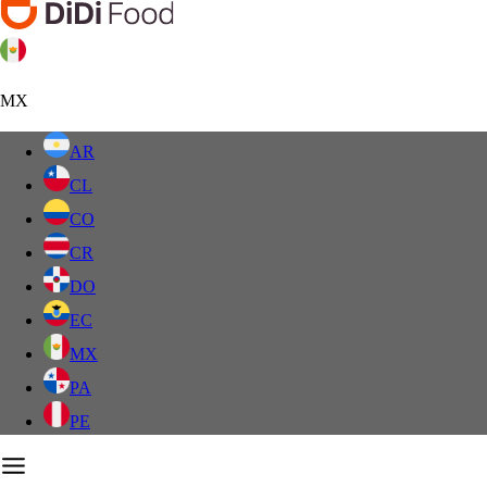
MX
AR
CL
CO
CR
DO
EC
MX
PA
PE