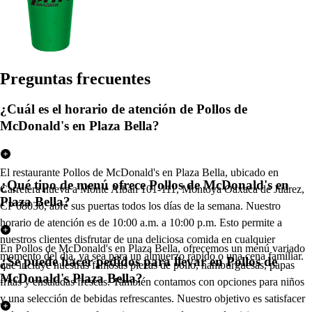
Pregun
t
a
s
frecuen
t
e
s
¿Cuál es el horario de atención de Pollos de
McDonald's en Plaza Bella?
El restaurante Pollos de McDonald's en Plaza Bella, ubicado en
¿Qué tipo de menú ofrece Pollos de McDonald's en
Carretera nueva a Monte Alban 101-111, Montoya Oaxaca de Juárez,
Plaza Bella?
CP 68036, abre sus puertas todos los días de la semana. Nuestro
horario de atención es de 10:00 a.m. a 10:00 p.m. Esto permite a
nuestros clientes disfrutar de una deliciosa comida en cualquier
En Pollos de McDonald's en Plaza Bella, ofrecemos un menú variado
momento del día, ya sea para un almuerzo rápido o una cena familiar.
¿Se puede hacer pedidos para llevar en Pollos de
que incluye nuestras famosas piezas de pollo, hamburguesas, papas
McDonald's Plaza Bella?
fritas y ensaladas frescas. También contamos con opciones para niños
y una selección de bebidas refrescantes. Nuestro objetivo es satisfacer