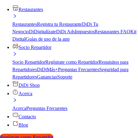
Restaurantes
Restaurantes
Registra tu Restaurante
DiDi Tu
Negocio
DiDigitalízate
DiDi Ads
Impuestos
Restaurantes FAQ
Kit
Digital
Guías de uso de la app
Socio Repartidor
Socio Repartidor
Regístrate como Repartidor
Requisitos para
Repartidores
DiDiMás+
Preguntas Frecuentes
Seguridad para
Repartidores
Ganancias
Soporte
DiDi Shop
Acerca
Acerca
Preguntas Frecuentes
Contacto
Blog
Regístrate como Repartidor