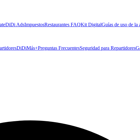
ate
DiDi Ads
Impuestos
Restaurantes FAQ
Kit Digital
Guías de uso de la
artidores
DiDiMás+
Preguntas Frecuentes
Seguridad para Repartidores
G