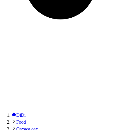
DiDi
Food
Oaxaca oax