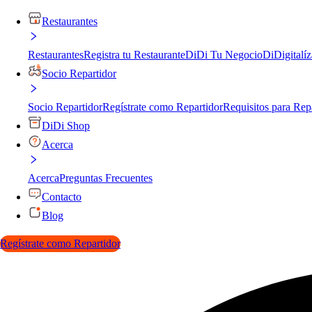
Restaurantes
Restaurantes
Registra tu Restaurante
DiDi Tu Negocio
DiDigitalíz
Socio Repartidor
Socio Repartidor
Regístrate como Repartidor
Requisitos para Rep
DiDi Shop
Acerca
Acerca
Preguntas Frecuentes
Contacto
Blog
Regístrate como Repartidor