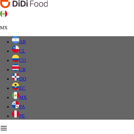
MX
AR
CL
CO
CR
DO
EC
MX
PA
PE