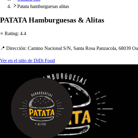
Patata hamburguesas alitas
PATATA Hamburgue
s
a
s
& Ali
t
a
s
⭐ Ra
t
ing
:
4.4
📍 Dirección
:
Camino Nacional S
/
N, San
t
a Ro
s
a Panzacola, 68039 Oa
Ver en el sitio de DiDi Food