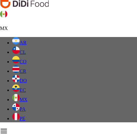
MX
AR
CL
CO
CR
DO
EC
MX
PA
PE