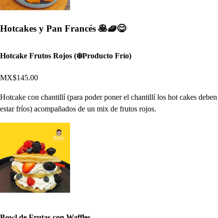
Hotcakes y Pan Francés 🥞🧇😋
Hotcake Frutos Rojos (❄️Producto Frío)
MX$145.00
Hotcake con chantillí (para poder poner el chantillí los hot cakes deben
estar fríos) acompañados de un mix de frutos rojos.
Bowl de Frutas con Waffles