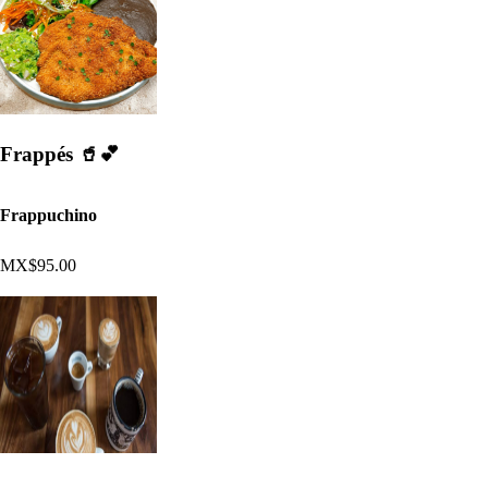
Frappés 🥤💕
Frappuchino
MX$95.00