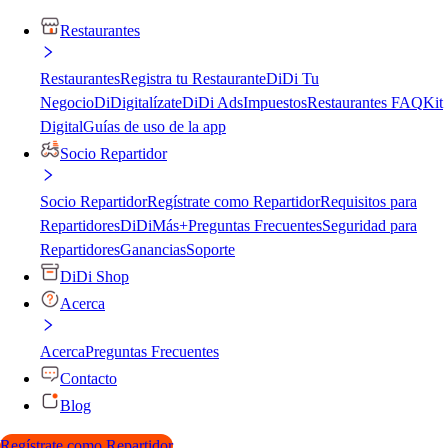
Restaurantes
Restaurantes
Registra tu Restaurante
DiDi Tu
Negocio
DiDigitalízate
DiDi Ads
Impuestos
Restaurantes FAQ
Kit
Digital
Guías de uso de la app
Socio Repartidor
Socio Repartidor
Regístrate como Repartidor
Requisitos para
Repartidores
DiDiMás+
Preguntas Frecuentes
Seguridad para
Repartidores
Ganancias
Soporte
DiDi Shop
Acerca
Acerca
Preguntas Frecuentes
Contacto
Blog
Regístrate como Repartidor