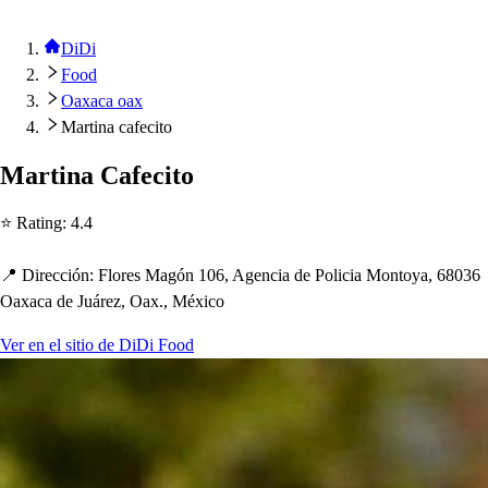
DiDi
Food
Oaxaca oax
Martina cafecito
Mar
t
ina Cafeci
t
o
⭐ Ra
t
ing
:
4.4
📍 Dirección
:
Flore
s
Magón 106, Agencia de Policia Mon
t
oya, 68036
Oaxaca de Juárez, Oax., México
Ver en el sitio de DiDi Food