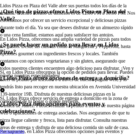
Lidos Pizza en Plaza del Valle abre sus puertas todos los días de la
¿Qué tipo de pizzas ofrece Lidos Pizza en Plaza del
semana. Nuestro horario de atención es de 12:00 PM a 10:00 PM. Nos
Valle?
esforzamos por ofrecer un servicio excepcional y deliciosas pizzas
durante todo el día. Ya sea que desees disfrutar de un almuerzo rápido
o una cena familiar, estamos aquí para satisfacer tus antojos.
En Lidos Pizza, ofrecemos una amplia variedad de pizzas para todos
¿Se puede hacer un pedido para llevar en Lidos
los gustos. Desde las clásicas como la Margherita y Pepperoni, hasta
Pizza?
opciones gourmet con ingredientes frescos y locales. También
contamos con opciones vegetarianas y sin gluten, asegurando que
todos nuestros clientes encuentren algo delicioso para disfrutar. ¡Ven y
Sí, en Lidos Pizza ofrecemos la opción de pedidos para llevar. Puedes
prueba nuestras especialidades!
¿Lidos Pizza ofrece opciones de entrega a domicilio?
hacer tu pedido por teléfono o a través de nuestra página web, y lo
tendrás listo para recoger en nuestra ubicación en Avenida Universidad
139-interior 19B. Disfruta de nuestras deliciosas pizzas en la
Sí, Lidos Pizza ofrece servicio de entrega a domicilio en la zona de
comodidad de tu hogar o donde prefieras.
¿Lidos Pizza tiene opciones para eventos y
Oaxaca de Juárez. Puedes realizar tu pedido a través de nuestra página
celebraciones?
web o aplicaciones de entrega asociadas. Nos aseguramos de que tu
pizza llegue caliente y fresca, lista para disfrutar. Consulta nuestras
áreas de entrega y disfruta de una deliciosa comida sin salir de casa.
Por supuesto, en Lidos Pizza ofrecemos opciones para eventos y
Restaurantes