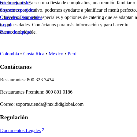
celebraciones. Ya sea una fiesta de cumpleaños, una reunión familiar o
Socio repartidor
un evento corporativo, podemos ayudarte a planificar el menú perfecto.
Soporte repartidor
Ofrecemos paquetes especiales y opciones de catering que se adaptan a
Ciudades Disponibles
tus necesidades. Contáctanos para más información y para hacer tu
Legal
evento inolvidable.
Renta de equipo
Colombia
•
Costa Rica
•
México
•
Perú
Contáctanos
Re
s
t
auran
t
e
s
:
800 323 3434
Re
s
t
auran
t
e
s
Premium
:
800 801 0186
Correo
:
soporte.tienda@mx.didiglobal.com
Regulación
Documentos Legales