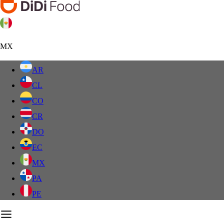
MX
AR
CL
CO
CR
DO
EC
MX
PA
PE