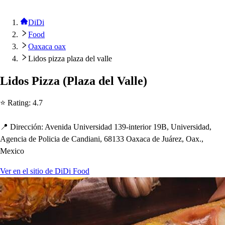
DiDi
Food
Oaxaca oax
Lidos pizza plaza del valle
Lido
s
Pizza
(
Plaza del Valle
)
⭐ Ra
t
ing
:
4.7
📍 Dirección
:
Avenida Univer
s
idad 139-in
t
erior 19B, Univer
s
idad,
Agencia de Policia de Candiani, 68133 Oaxaca de Juárez, Oax.,
Mexico
Ver en el sitio de DiDi Food