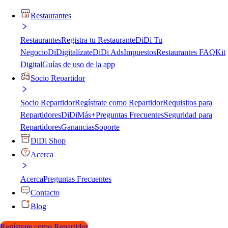
Restaurantes
Restaurantes
Registra tu Restaurante
DiDi Tu
Negocio
DiDigitalízate
DiDi Ads
Impuestos
Restaurantes FAQ
Kit
Digital
Guías de uso de la app
Socio Repartidor
Socio Repartidor
Regístrate como Repartidor
Requisitos para
Repartidores
DiDiMás+
Preguntas Frecuentes
Seguridad para
Repartidores
Ganancias
Soporte
DiDi Shop
Acerca
Acerca
Preguntas Frecuentes
Contacto
Blog
Regístrate como Repartidor