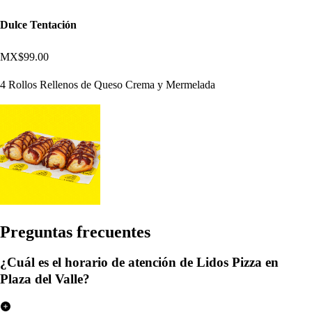
Dulce Tentación
MX$99.00
4 Rollos Rellenos de Queso Crema y Mermelada
Pregun
t
a
s
frecuen
t
e
s
¿Cuál es el horario de atención de Lidos Pizza en
Plaza del Valle?