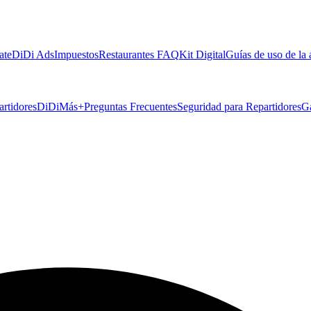
ate
DiDi Ads
Impuestos
Restaurantes FAQ
Kit Digital
Guías de uso de la
artidores
DiDiMás+
Preguntas Frecuentes
Seguridad para Repartidores
G