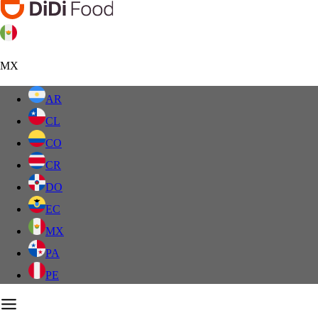
MX
AR
CL
CO
CR
DO
EC
MX
PA
PE