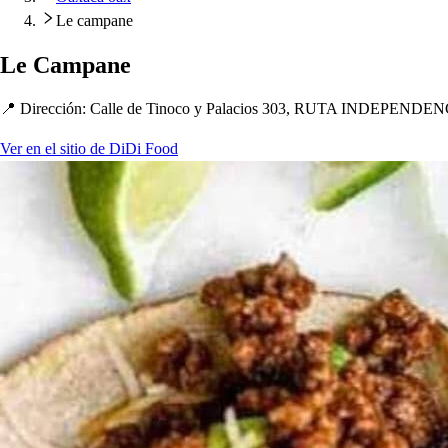
Le campane
Le Cam
p
ane
📍 Dirección
:
Calle de Tinoco y Palacio
s
303, RUTA INDEPENDENC
Ver en el sitio de DiDi Food