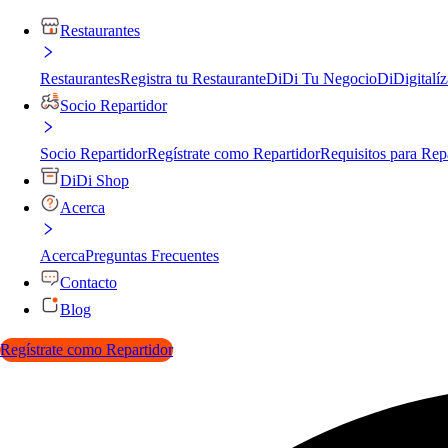
Restaurantes
Restaurantes
Registra tu Restaurante
DiDi Tu Negocio
DiDigitalíz
Socio Repartidor
Socio Repartidor
Regístrate como Repartidor
Requisitos para Rep
DiDi Shop
Acerca
Acerca
Preguntas Frecuentes
Contacto
Blog
Regístrate como Repartidor