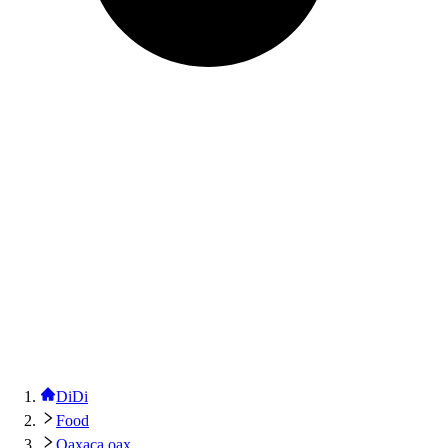
DiDi
Food
Oaxaca oax