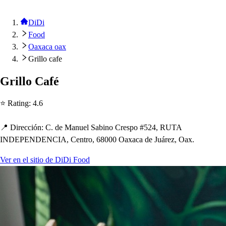
DiDi
Food
Oaxaca oax
Grillo cafe
Grillo Café
⭐ Ra
t
ing
:
4.6
📍 Dirección
:
C. de Manuel Sabino Cre
s
p
o #524, RUTA
INDEPENDENCIA, Cen
t
ro, 68000 Oaxaca de Juárez, Oax.
Ver en el sitio de DiDi Food