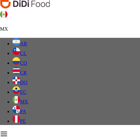
MX
AR
CL
CO
CR
DO
EC
MX
PA
PE