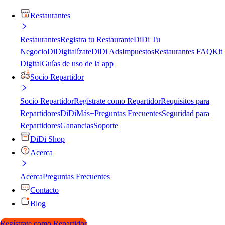
Restaurantes
Restaurantes
Registra tu Restaurante
DiDi Tu
Negocio
DiDigitalízate
DiDi Ads
Impuestos
Restaurantes FAQ
Kit
Digital
Guías de uso de la app
Socio Repartidor
Socio Repartidor
Regístrate como Repartidor
Requisitos para
Repartidores
DiDiMás+
Preguntas Frecuentes
Seguridad para
Repartidores
Ganancias
Soporte
DiDi Shop
Acerca
Acerca
Preguntas Frecuentes
Contacto
Blog
Regístrate como Repartidor