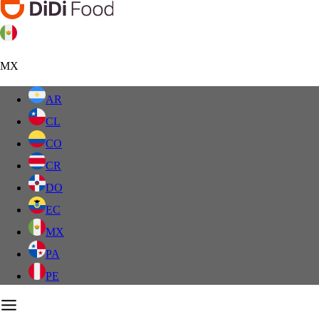
MX
AR
CL
CO
CR
DO
EC
MX
PA
PE