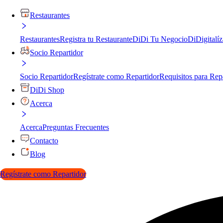
Restaurantes
Restaurantes
Registra tu Restaurante
DiDi Tu Negocio
DiDigitalíz
Socio Repartidor
Socio Repartidor
Regístrate como Repartidor
Requisitos para Rep
DiDi Shop
Acerca
Acerca
Preguntas Frecuentes
Contacto
Blog
Regístrate como Repartidor