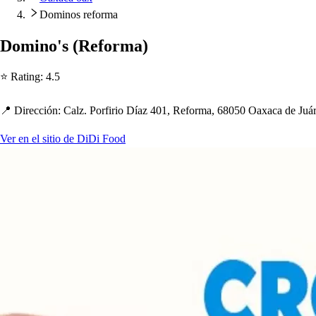
Dominos reforma
Domino'
s
(
Reforma
)
⭐ Ra
t
ing
:
4.5
📍 Dirección
:
Calz. Porfirio Díaz 401, Reforma, 68050 Oaxaca de Juá
Ver en el sitio de DiDi Food