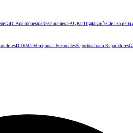
ate
DiDi Ads
Impuestos
Restaurantes FAQ
Kit Digital
Guías de uso de la
artidores
DiDiMás+
Preguntas Frecuentes
Seguridad para Repartidores
G