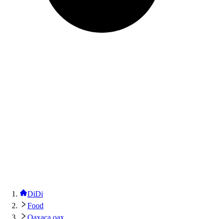
DiDi
Food
Oaxaca oax