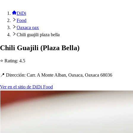
DiDi
Food
Oaxaca oax
Chili guajili plaza bella
C
h
ili Guajili
(
Plaza Bella
)
⭐ Ra
t
ing
:
4.5
📍 Dirección
:
Carr. A Mon
t
e Alban, Oaxaca, Oaxaca 68036
Ver en el sitio de DiDi Food