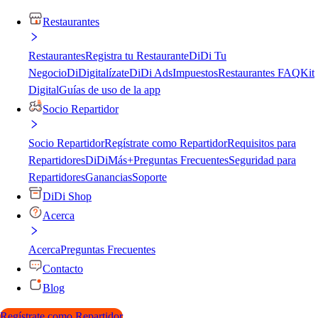
Restaurantes
Restaurantes
Registra tu Restaurante
DiDi Tu
Negocio
DiDigitalízate
DiDi Ads
Impuestos
Restaurantes FAQ
Kit
Digital
Guías de uso de la app
Socio Repartidor
Socio Repartidor
Regístrate como Repartidor
Requisitos para
Repartidores
DiDiMás+
Preguntas Frecuentes
Seguridad para
Repartidores
Ganancias
Soporte
DiDi Shop
Acerca
Acerca
Preguntas Frecuentes
Contacto
Blog
Regístrate como Repartidor