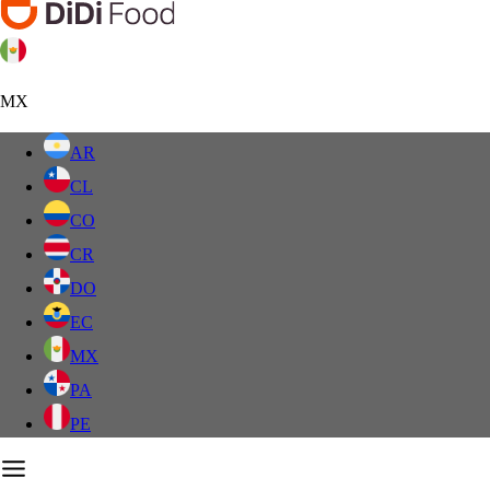
MX
AR
CL
CO
CR
DO
EC
MX
PA
PE