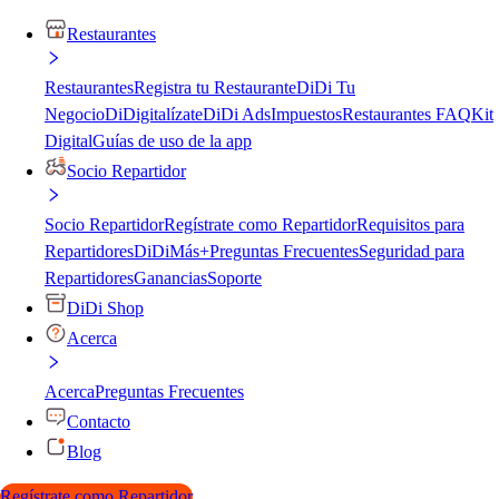
Restaurantes
Restaurantes
Registra tu Restaurante
DiDi Tu
Negocio
DiDigitalízate
DiDi Ads
Impuestos
Restaurantes FAQ
Kit
Digital
Guías de uso de la app
Socio Repartidor
Socio Repartidor
Regístrate como Repartidor
Requisitos para
Repartidores
DiDiMás+
Preguntas Frecuentes
Seguridad para
Repartidores
Ganancias
Soporte
DiDi Shop
Acerca
Acerca
Preguntas Frecuentes
Contacto
Blog
Regístrate como Repartidor