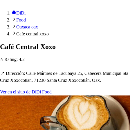
DiDi
Food
Oaxaca oax
Cafe central xoxo
Café Cen
t
ral Xoxo
⭐ Ra
t
ing
:
4.2
📍 Dirección
:
Calle Már
t
ire
s
de Tacubaya 25, Cabecera Munici
p
al S
t
a
Cruz Xoxoco
t
lan, 71230 San
t
a Cruz Xoxoco
t
lán, Oax.
Ver en el sitio de DiDi Food