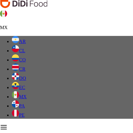
MX
AR
CL
CO
CR
DO
EC
MX
PA
PE