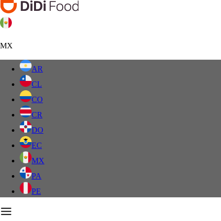
MX
AR
CL
CO
CR
DO
EC
MX
PA
PE