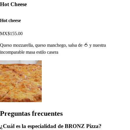
Hot Cheese
Hot cheese
MX$155.00
Queso mozzarella, queso manchego, salsa de 🍅 y nuestra
incomparable masa estilo casera
Pregun
t
a
s
frecuen
t
e
s
¿Cuál es la especialidad de BRONZ Pizza?