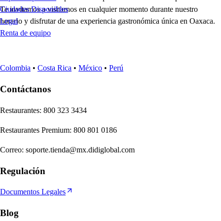
Te invitamos a visitarnos en cualquier momento durante nuestro
Ciudades Disponibles
horario y disfrutar de una experiencia gastronómica única en Oaxaca.
Legal
Renta de equipo
Colombia
•
Costa Rica
•
México
•
Perú
Contáctanos
Re
s
t
auran
t
e
s
:
800 323 3434
Re
s
t
auran
t
e
s
Premium
:
800 801 0186
Correo
:
soporte.tienda@mx.didiglobal.com
Regulación
Documentos Legales
Blog