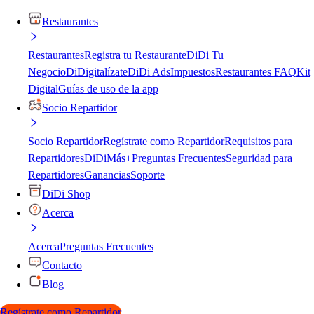
Restaurantes
Restaurantes
Registra tu Restaurante
DiDi Tu
Negocio
DiDigitalízate
DiDi Ads
Impuestos
Restaurantes FAQ
Kit
Digital
Guías de uso de la app
Socio Repartidor
Socio Repartidor
Regístrate como Repartidor
Requisitos para
Repartidores
DiDiMás+
Preguntas Frecuentes
Seguridad para
Repartidores
Ganancias
Soporte
DiDi Shop
Acerca
Acerca
Preguntas Frecuentes
Contacto
Blog
Regístrate como Repartidor