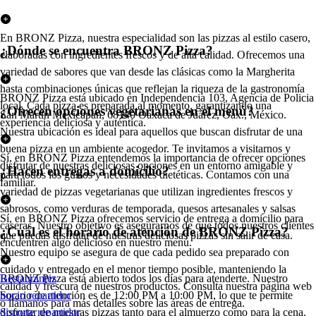
En BRONZ Pizza, nuestra especialidad son las pizzas al estilo casero,
¿Dónde se encuentra BRONZ Pizza?
elaboradas con ingredientes frescos y de alta calidad. Ofrecemos una
variedad de sabores que van desde las clásicas como la Margherita
hasta combinaciones únicas que reflejan la riqueza de la gastronomía
BRONZ Pizza está ubicado en Independencia 103, Agencia de Policia
local. Cada pizza es preparada al momento, garantizando una
¿Ofrecen opciones vegetarianas en el menú?
San Martin Mexicapan, 68140 Oaxaca de Juárez, Oax., México.
experiencia deliciosa y auténtica.
Nuestra ubicación es ideal para aquellos que buscan disfrutar de una
buena pizza en un ambiente acogedor. Te invitamos a visitarnos y
Sí, en BRONZ Pizza entendemos la importancia de ofrecer opciones
disfrutar de nuestras deliciosas opciones en un entorno amigable y
¿Hacen entregas a domicilio?
para todos los gustos y necesidades dietéticas. Contamos con una
familiar.
variedad de pizzas vegetarianas que utilizan ingredientes frescos y
sabrosos, como verduras de temporada, quesos artesanales y salsas
Sí, en BRONZ Pizza ofrecemos servicio de entrega a domicilio para
caseras. Nuestro objetivo es asegurarnos de que todos nuestros clientes
¿Cuál es el horario de atención de BRONZ Pizza?
que puedas disfrutar de nuestras deliciosas pizzas sin salir de casa.
encuentren algo delicioso en nuestro menú.
Nuestro equipo se asegura de que cada pedido sea preparado con
cuidado y entregado en el menor tiempo posible, manteniendo la
BRONZ Pizza está abierto todos los días para atenderte. Nuestro
Restaurantes
calidad y frescura de nuestros productos. Consulta nuestra página web
horario de atención es de 12:00 PM a 10:00 PM, lo que te permite
Socio repartidor
o llámanos para más detalles sobre las áreas de entrega.
disfrutar de nuestras pizzas tanto para el almuerzo como para la cena.
Soporte repartidor