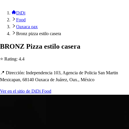
DiDi
Food
Oaxaca oax
Bronz pizza estilo casera
BRONZ Pizza e
s
t
ilo ca
s
era
⭐ Ra
t
ing
:
4.4
📍 Dirección
:
Inde
p
endencia 103, Agencia de Policia San Mar
t
in
Mexica
p
an, 68140 Oaxaca de Juárez, Oax., México
Ver en el sitio de DiDi Food