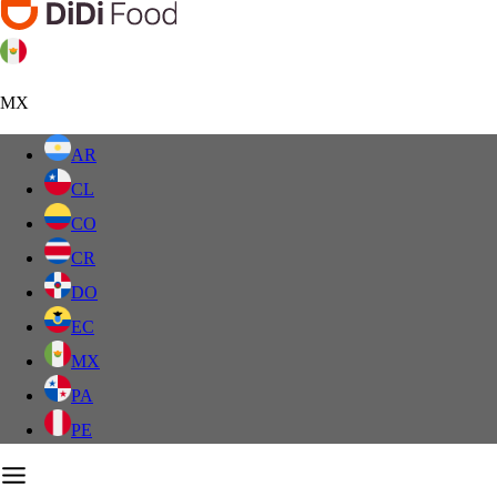
MX
AR
CL
CO
CR
DO
EC
MX
PA
PE