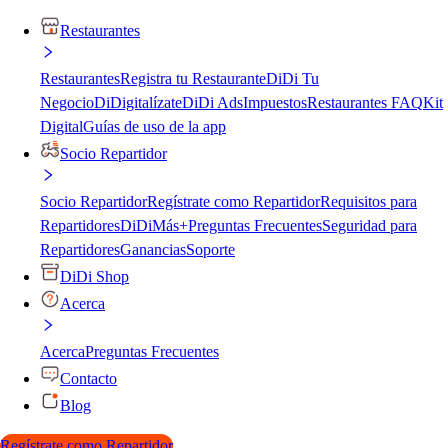
Restaurantes
Restaurantes
Registra tu Restaurante
DiDi Tu
Negocio
DiDigitalízate
DiDi Ads
Impuestos
Restaurantes FAQ
Kit
Digital
Guías de uso de la app
Socio Repartidor
Socio Repartidor
Regístrate como Repartidor
Requisitos para
Repartidores
DiDiMás+
Preguntas Frecuentes
Seguridad para
Repartidores
Ganancias
Soporte
DiDi Shop
Acerca
Acerca
Preguntas Frecuentes
Contacto
Blog
Regístrate como Repartidor