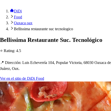
DiDi
Food
Oaxaca oax
Bellissima restaurante suc tecnologico
Belli
s
s
ima Re
s
t
auran
t
e Suc. Tecnológico
⭐ Ra
t
ing
:
4.5
📍 Dirección
:
Lui
s
Ec
h
everría 104, Po
p
ular Vic
t
oria, 68030 Oaxaca de
Juárez, Oax.
Ver en el sitio de DiDi Food