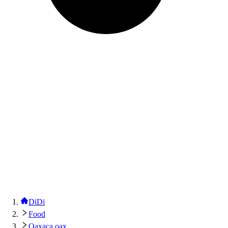
DiDi
Food
Oaxaca oax