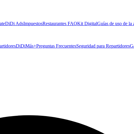
ate
DiDi Ads
Impuestos
Restaurantes FAQ
Kit Digital
Guías de uso de la
artidores
DiDiMás+
Preguntas Frecuentes
Seguridad para Repartidores
G