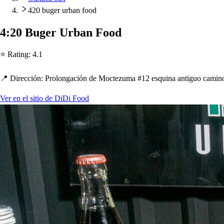
420 buger urban food
4
:
20 Buger Urban Food
⭐ Ra
t
ing
:
4.1
📍 Dirección
:
Prolongación de Moc
t
ezuma #12 e
s
quina an
t
iguo camin
Ver en el sitio de DiDi Food