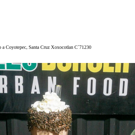
o a Coyo
t
e
p
ec, San
t
a Cruz Xoxoco
t
lan C´71230