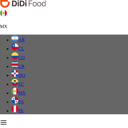
MX
AR
CL
CO
CR
DO
EC
MX
PA
PE