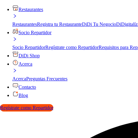
Restaurantes
Restaurantes
Registra tu Restaurante
DiDi Tu Negocio
DiDigitalíz
Socio Repartidor
Socio Repartidor
Regístrate como Repartidor
Requisitos para Rep
DiDi Shop
Acerca
Acerca
Preguntas Frecuentes
Contacto
Blog
Regístrate como Repartidor