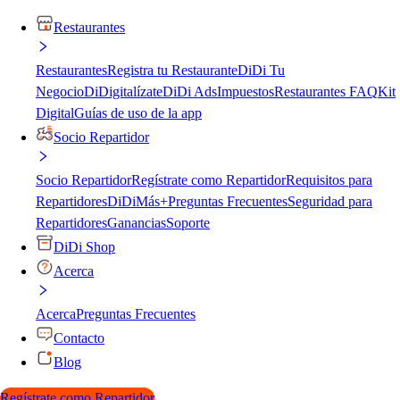
Restaurantes
Restaurantes
Registra tu Restaurante
DiDi Tu
Negocio
DiDigitalízate
DiDi Ads
Impuestos
Restaurantes FAQ
Kit
Digital
Guías de uso de la app
Socio Repartidor
Socio Repartidor
Regístrate como Repartidor
Requisitos para
Repartidores
DiDiMás+
Preguntas Frecuentes
Seguridad para
Repartidores
Ganancias
Soporte
DiDi Shop
Acerca
Acerca
Preguntas Frecuentes
Contacto
Blog
Regístrate como Repartidor