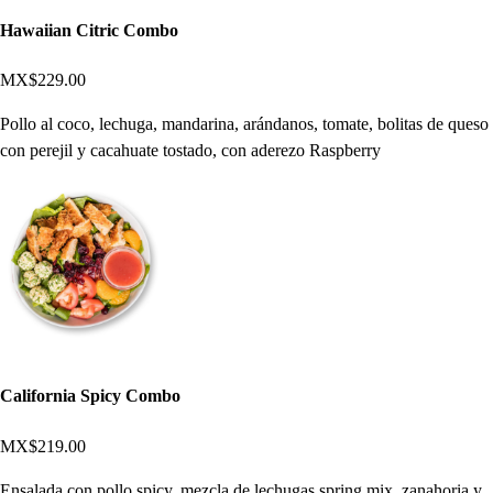
Hawaiian Citric Combo
MX$229.00
Pollo al coco, lechuga, mandarina, arándanos, tomate, bolitas de queso
con perejil y cacahuate tostado, con aderezo Raspberry
California Spicy Combo
MX$219.00
Ensalada con pollo spicy, mezcla de lechugas spring mix, zanahoria y