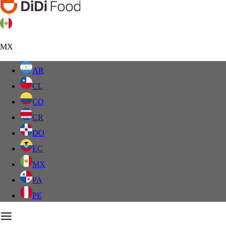
MX
AR
CL
CO
CR
DO
EC
MX
PA
PE