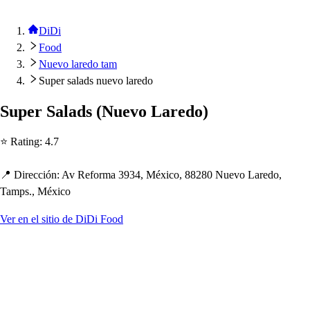
DiDi
Food
Nuevo laredo tam
Super salads nuevo laredo
Su
p
er Salad
s
(
Nuevo Laredo
)
⭐ Ra
t
ing
:
4.7
📍 Dirección
:
Av Reforma 3934, México, 88280 Nuevo Laredo,
Tam
p
s
., México
Ver en el sitio de DiDi Food