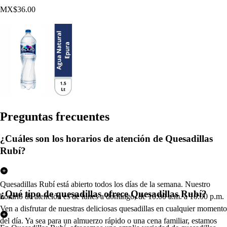
MX$36.00
Pregun
t
a
s
frecuen
t
e
s
¿Cuáles son los horarios de atención de Quesadillas
Rubí?
Quesadillas Rubí está abierto todos los días de la semana. Nuestro
¿Qué tipo de quesadillas ofrece Quesadillas Rubí?
horario de atención es de lunes a domingo, de 10:00 a.m. a 10:00 p.m.
Ven a disfrutar de nuestras deliciosas quesadillas en cualquier momento
del día. Ya sea para un almuerzo rápido o una cena familiar, estamos