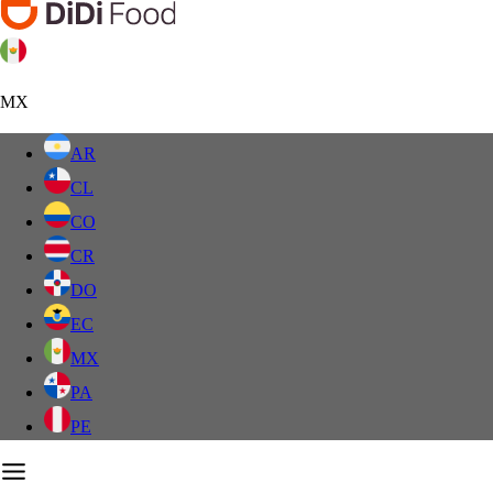
MX
AR
CL
CO
CR
DO
EC
MX
PA
PE