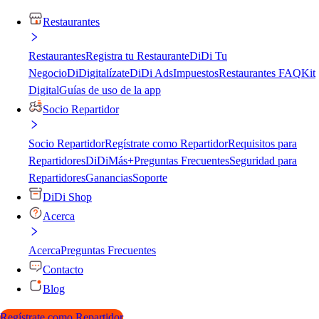
Restaurantes
Restaurantes
Registra tu Restaurante
DiDi Tu
Negocio
DiDigitalízate
DiDi Ads
Impuestos
Restaurantes FAQ
Kit
Digital
Guías de uso de la app
Socio Repartidor
Socio Repartidor
Regístrate como Repartidor
Requisitos para
Repartidores
DiDiMás+
Preguntas Frecuentes
Seguridad para
Repartidores
Ganancias
Soporte
DiDi Shop
Acerca
Acerca
Preguntas Frecuentes
Contacto
Blog
Regístrate como Repartidor