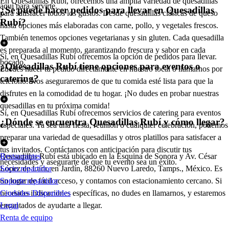
En Quesadillas Rubí, ofrecemos una amplia variedad de quesadillas
aquí para servirte.
¿Se puede hacer pedidos para llevar en Quesadillas
para satisfacer todos los gustos. Desde quesadillas clásicas de queso
Rubí?
hasta opciones más elaboradas con carne, pollo, y vegetales frescos.
También tenemos opciones vegetarianas y sin gluten. Cada quesadilla
es preparada al momento, garantizando frescura y sabor en cada
Sí, en Quesadillas Rubí ofrecemos la opción de pedidos para llevar.
bocado.
¿Quesadillas Rubí tiene opciones para eventos o
Puedes hacer tu pedido directamente en nuestro local o llamarnos por
catering?
teléfono. Nos aseguraremos de que tu comida esté lista para que la
disfrutes en la comodidad de tu hogar. ¡No dudes en probar nuestras
quesadillas en tu próxima comida!
Sí, en Quesadillas Rubí ofrecemos servicios de catering para eventos
¿Dónde se encuentra Quesadillas Rubí y cómo llegar?
especiales. Ya sea una fiesta, reunión o cualquier celebración, podemos
preparar una variedad de quesadillas y otros platillos para satisfacer a
tus invitados. Contáctanos con anticipación para discutir tus
Quesadillas Rubí está ubicado en la Esquina de Sonora y Av. César
Restaurantes
necesidades y asegurarte de que tu evento sea un éxito.
López de Lara, en Jardín, 88260 Nuevo Laredo, Tamps., México. Es
Socio repartidor
un lugar de fácil acceso, y contamos con estacionamiento cercano. Si
Soporte repartidor
necesitas indicaciones específicas, no dudes en llamarnos, y estaremos
Ciudades Disponibles
encantados de ayudarte a llegar.
Legal
Renta de equipo