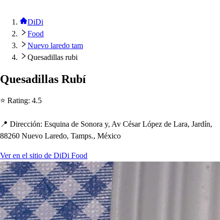
DiDi
Food
Nuevo laredo tam
Quesadillas rubi
Que
s
adilla
s
Rubí
⭐ Ra
t
ing
:
4.5
📍 Dirección
:
E
s
quina de Sonora y, Av Cé
s
ar Ló
p
ez de Lara, Jardín,
88260 Nuevo Laredo, Tam
p
s
., México
Ver en el sitio de DiDi Food