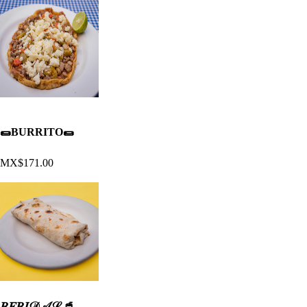
🌯BURRITO🌯
MX$171.00
𝐵𝐸𝐵𝐼𝒟𝒜𝒮 🥤