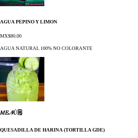
AGUA PEPINO Y LIMON
MX$80.00
AGUA NATURAL 100% NO COLORANTE
𝑀𝐸𝒩Ú🗒️
QUESADILLA DE HARINA (TORTILLA GDE)